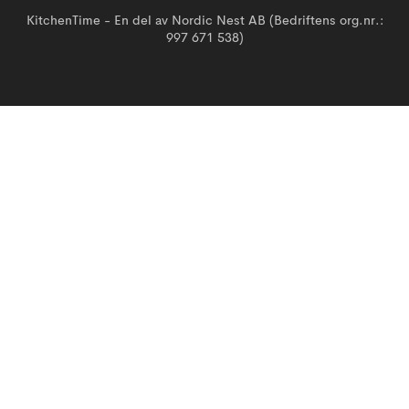
KitchenTime - En del av Nordic Nest AB (Bedriftens org.nr.:
997 671 538)