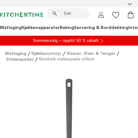
Matlaging
Kjøkkenapparater
Baking
Servering & Borddekking
Inte
S
ommersalg
– opptil 50 % rabatt
Matlaging
/
Kjøkkenutstyr
/
Sleiver, Øser & Tenger
/
Stekespader
/
Nordwik stekespade silikon