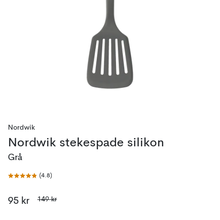
Nordwik
Nordwik stekespade silikon
Grå
(
4.8
)
149 kr
95 kr