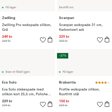
På lager
Bestillt inn
Zwilling
Scanpan
Zwilling Pro wokspade silikon,
Scanpan wokspade 31 cm,
Grå
Karbonisert ask
249 kr
229 kr
369 kr
305 kr
-27%
Bare et fåtall igjen
På lager
Eva Solo
Brabantia
Eva Solo stekespade med
Profile wokspade silikon,
silikon kort 25,5 cm, Polished
Rustfritt stål
steel
229 kr
150 kr
349 kr
205 kr