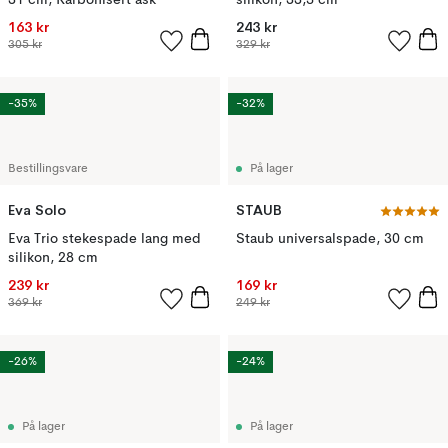
31 cm, Karbonisert ask
silikon, 33,5 cm
163 kr
243 kr
305 kr
329 kr
-35%
-32%
Bestillingsvare
På lager
Eva Solo
STAUB
Eva Trio stekespade lang med
Staub universalspade, 30 cm
silikon, 28 cm
239 kr
169 kr
369 kr
249 kr
-26%
-24%
På lager
På lager