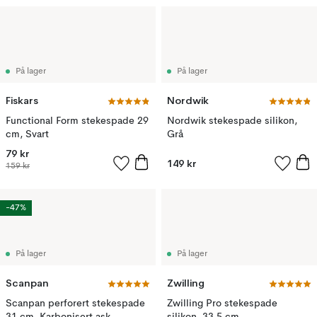
På lager
På lager
Fiskars
Nordwik
Functional Form stekespade 29
Nordwik stekespade silikon,
cm, Svart
Grå
79 kr
149 kr
159 kr
-47%
På lager
På lager
Scanpan
Zwilling
Scanpan perforert stekespade
Zwilling Pro stekespade