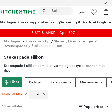
Matlaging
Kjøkkenapparater
Baking
Servering & Borddekking
Inte
SISTE SJANSE – Optil 50%
Matlaging
/
Kjøkkenutstyr
/
Sleiver, Øser & Tenger
/
Stekespader
/
Stekespade silikon
Stekespade silikon
Stekespade i silikon som tåler varme og beskytter pannen mot
riper.
Filter
På lager
Kategorier
Merkevarer
Nullstill filter
Silikon
Popularitet
14
resultater