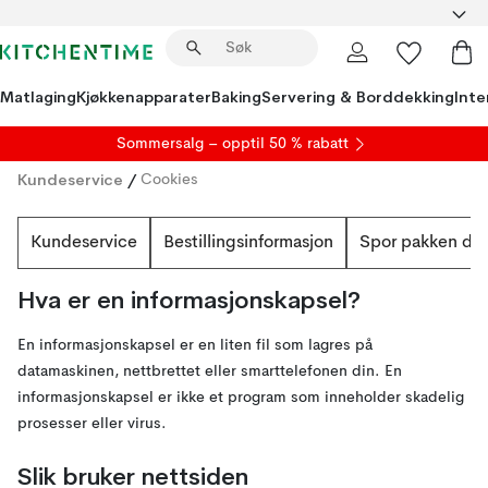
Matlaging
Kjøkkenapparater
Baking
Servering & Borddekking
Inte
S
ommersalg
– opptil 50 % rabatt
Kundeservice
/
Cookies
Kundeservice
Bestillingsinformasjon
Spor pakken din
Hva er en informasjonskapsel?
En informasjonskapsel er en liten fil som lagres på
datamaskinen, nettbrettet eller smarttelefonen din. En
informasjonskapsel er ikke et program som inneholder skadelig
prosesser eller virus.
Slik bruker nettsiden