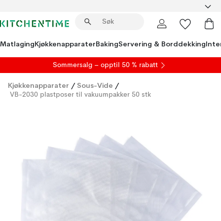
Matlaging
Kjøkkenapparater
Baking
Servering & Borddekking
Inte
S
ommersalg
– opptil 50 % rabatt
Kjøkkenapparater
/
Sous-Vide
/
VB-2030 plastposer til vakuumpakker 50 stk