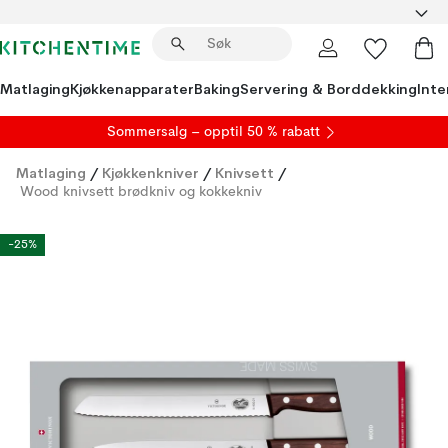
Matlaging
Kjøkkenapparater
Baking
Servering & Borddekking
Inte
S
ommersalg
– opptil 50 % rabatt
Matlaging
/
Kjøkkenkniver
/
Knivsett
/
Wood knivsett brødkniv og kokkekniv
-25%