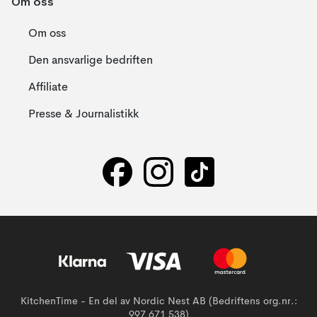
Om oss
Om oss
Den ansvarlige bedriften
Affiliate
Presse & Journalistikk
KitchenTime - En del av Nordic Nest AB (Bedriftens org.nr.:
997 671 538)