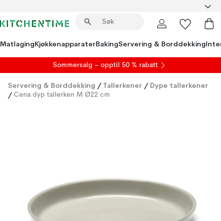
Matlaging
Kjøkkenapparater
Baking
Servering & Borddekking
Inte
S
ommersalg
– opptil 50 % rabatt
Servering & Borddekking
/
Tallerkener
/
Dype tallerkener
/
Cena dyp tallerken M Ø22 cm