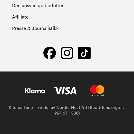
Den ansvarlige bedriften
Affiliate
Presse & Journalistikk
KitchenTime - En del av Nordic Nest AB (Bedriftens org.nr.:
997 671 538)