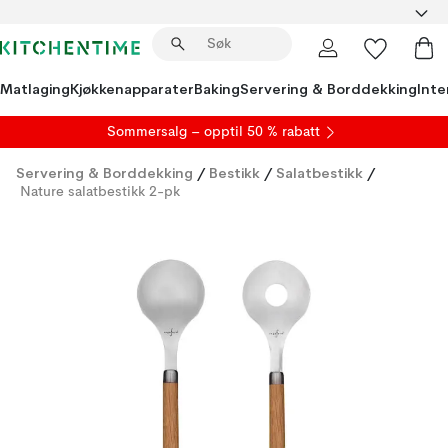
Matlaging
Kjøkkenapparater
Baking
Servering & Borddekking
Inte
S
ommersalg
– opptil 50 % rabatt
Servering & Borddekking
/
Bestikk
/
Salatbestikk
/
Nature salatbestikk 2-pk