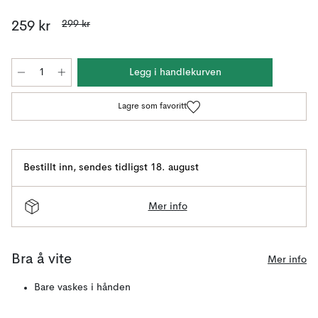
299 kr
259 kr
Legg i handlekurven
Lagre som favoritt
Bestillt inn
,
sendes tidligst 18. august
Mer info
Bra å vite
Mer info
Bare vaskes i hånden