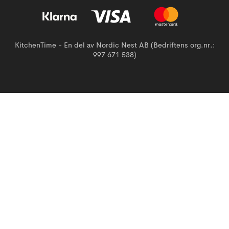
KitchenTime - En del av Nordic Nest AB (Bedriftens org.nr.:
997 671 538)