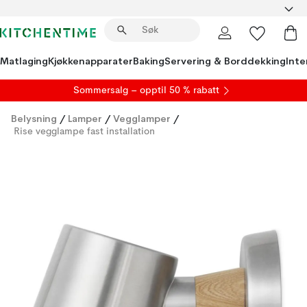
Matlaging
Kjøkkenapparater
Baking
Servering & Borddekking
Inte
S
ommersalg
– opptil 50 % rabatt
Belysning
/
Lamper
/
Vegglamper
/
Rise vegglampe fast installation