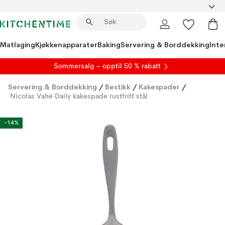
Matlaging
Kjøkkenapparater
Baking
Servering & Borddekking
Inte
S
ommersalg
– opptil 50 % rabatt
Servering & Borddekking
/
Bestikk
/
Kakespader
/
Nicolas Vahé Daily kakespade rustfritt stål
-14%