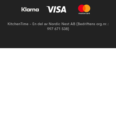
KitchenTime - En del av Nordic Nest AB (Bedriftens org.nr.:
997 671 538)