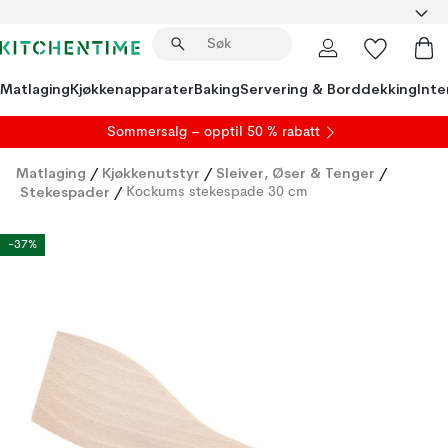
Matlaging
Kjøkkenapparater
Baking
Servering & Borddekking
Inte
S
ommersalg
– opptil 50 % rabatt
Matlaging
/
Kjøkkenutstyr
/
Sleiver, Øser & Tenger
/
Stekespader
/
Kockums stekespade 30 cm
-37%