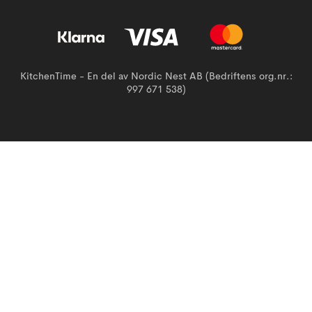
KitchenTime - En del av Nordic Nest AB (Bedriftens org.nr.:
997 671 538)