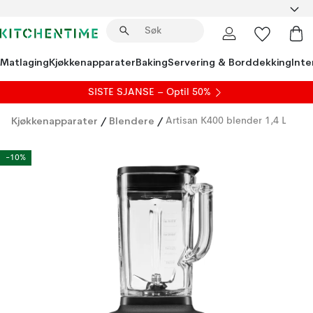
Matlaging
Kjøkkenapparater
Baking
Servering & Borddekking
Inte
SISTE SJANSE – Optil 50%
Kjøkkenapparater
/
Blendere
/
Artisan K400 blender 1,4 L
-10%