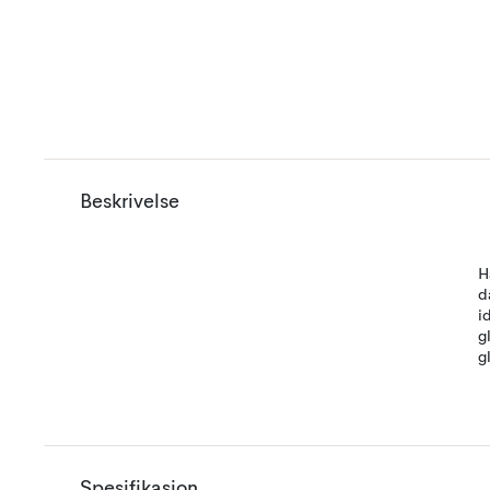
Beskrivelse
H
d
i
g
g
Spesifikasjon