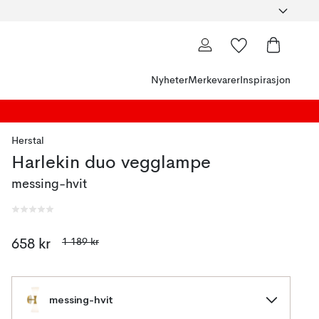
Nyheter
Merkevarer
Inspirasjon
Herstal
Harlekin duo vegglampe
messing-hvit
1 189 kr
658 kr
messing-hvit