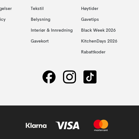
gelser
Tekstil
Høytider
icy
Belysning
Gavetips
Interiør & Innredning
Black Week 2026
Gavekort
KitchenDays 2026
Rabattkoder