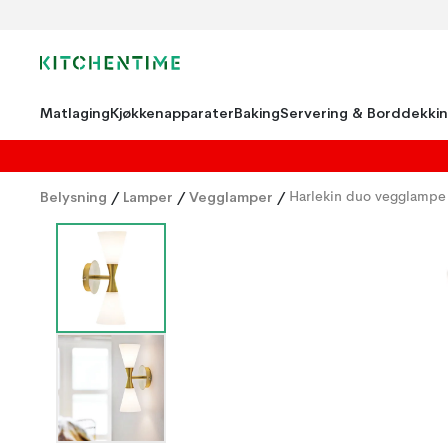
Matlaging
Kjøkkenapparater
Baking
Servering & Borddekki
Belysning
/
Lamper
/
Vegglamper
/
Harlekin duo vegglampe