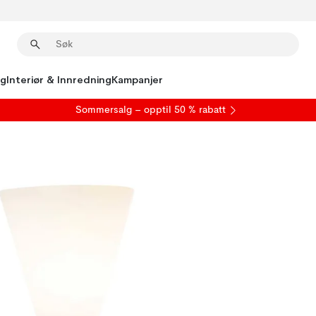
ng
Interiør & Innredning
Kampanjer
S
ommersalg
– opptil 50 % rabatt