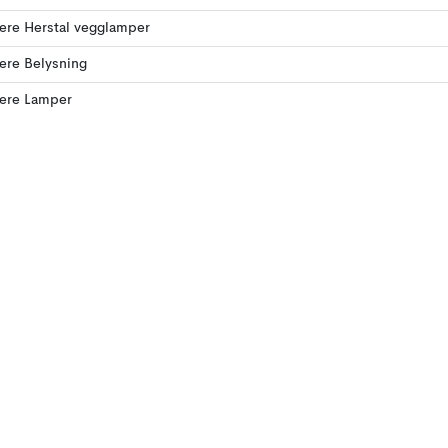
lere Herstal vegglamper
lere Belysning
lere Lamper