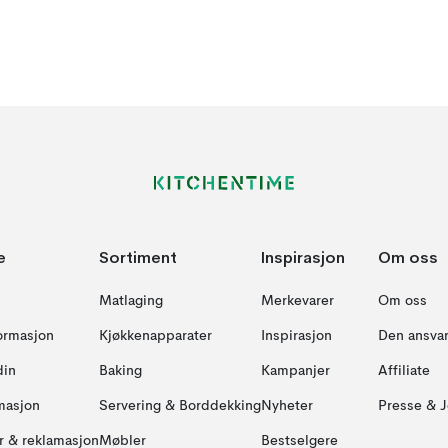
e
Sortiment
Inspirasjon
Om oss
Matlaging
Merkevarer
Om oss
formasjon
Kjøkkenapparater
Inspirasjon
Den ansvar
din
Baking
Kampanjer
Affiliate
masjon
Servering & Borddekking
Nyheter
Presse & J
ur & reklamasjon
Møbler
Bestselgere