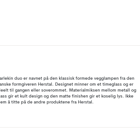
arlekin duo er navnet på den klassisk formede vegglampen fra den
anske formgiveren Herstal. Designet minner om et timeglass og er
deelt til gangen eller soverommet. Materialmiksen mellom metall og
lass gir et kult design og den matte finishen gir et koselig lys. Ikke
lem å titte på de andre produktene fra Herstal.