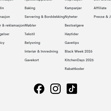
din
Baking
Kampanjer
Affiliate
masjon
Servering & Borddekking
Nyheter
Presse & J
ur & reklamasjon
Møbler
Bestselgere
gelser
Tekstil
Høytider
icy
Belysning
Gavetips
Interiør & Innredning
Black Week 2026
Gavekort
KitchenDays 2026
Rabattkoder