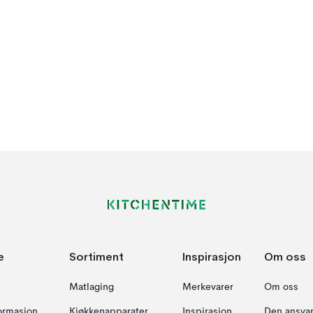
e
Sortiment
Inspirasjon
Om oss
Matlaging
Merkevarer
Om oss
formasjon
Kjøkkenapparater
Inspirasjon
Den ansvar