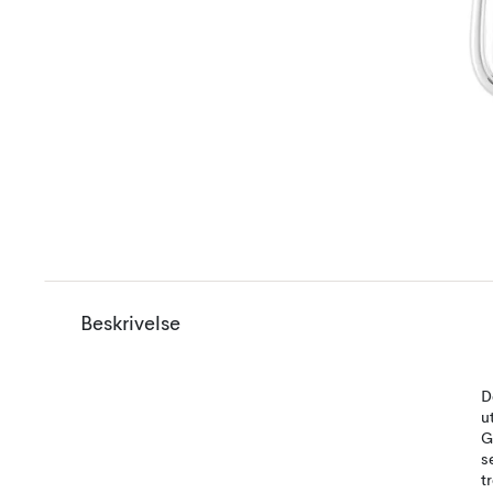
Beskrivelse
D
u
G
s
t