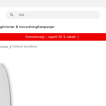
ng
Interiør & Innredning
Kampanjer
S
ommersalg
– opptil 50 % rabatt
niver
/
Oxford bordkniv