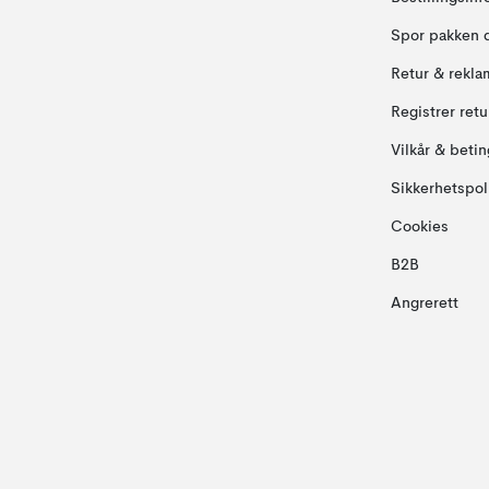
Spor pakken 
Retur & rekla
Registrer ret
Vilkår & betin
Sikkerhetspol
Cookies
B2B
Angrerett