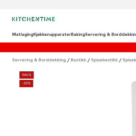
Matlaging
Kjøkkenapparater
Baking
Servering & Borddekki
Servering & Borddekking
/
Bestikk
/
Spisebestikk
/
Spisek
SALG
-20%