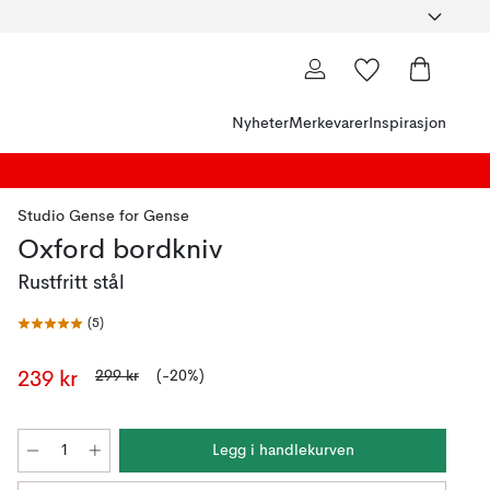
Nyheter
Merkevarer
Inspirasjon
Studio Gense
for
Gense
Oxford bordkniv
Rustfritt stål
(
5
)
299 kr
(-20%)
239 kr
Legg i handlekurven