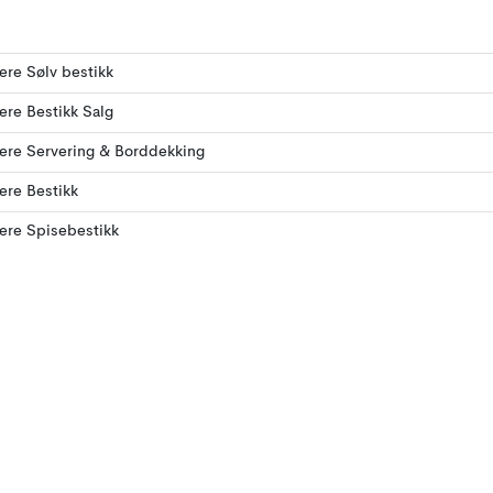
lere Sølv bestikk
lere Bestikk Salg
lere Servering & Borddekking
lere Bestikk
lere Spisebestikk