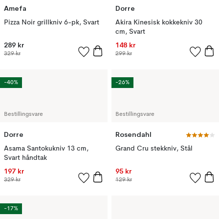
Amefa
Dorre
Pizza Noir grillkniv 6-pk, Svart
Akira Kinesisk kokkekniv 30
cm, Svart
289 kr
148 kr
329 kr
299 kr
-40%
-26%
Bestillingsvare
Bestillingsvare
Dorre
Rosendahl
Asama Santokukniv 13 cm,
Grand Cru stekkniv, Stål
Svart håndtak
197 kr
95 kr
329 kr
129 kr
-17%