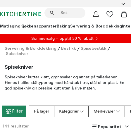
Matlaging
Kjøkkenapparater
Baking
Servering & Borddekking
Inte
S
ommersalg
– opptil 50 % rabatt
Servering & Borddekking
/
Bestikk
/
Spisebestikk
/
Spisekniver
Spisekniver
Spisekniver kutter kjøtt, grønnsaker og annet på tallerkenen.
Finnes i ulike ståltyper og med håndtak i tre, stål eller plast. En
god spisekniv gir presise kutt uten å rive maten.
Filter
På lager
Kategorier
Merkevarer
Popularitet
141
resultater