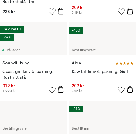
Rustfritt stål-tre
209 kr
925 kr
349 kr
KAMPANJE
-40%
-84%
På lager
Bestillingsvare
Scandi Living
Aida
Coast grillkniv 6-pakning,
Raw biffkniv 4-pakning, Gull
Rustfritt stål
319 kr
209 kr
1 995 kr
349 kr
-51%
Bestillingsvare
Bestillt inn