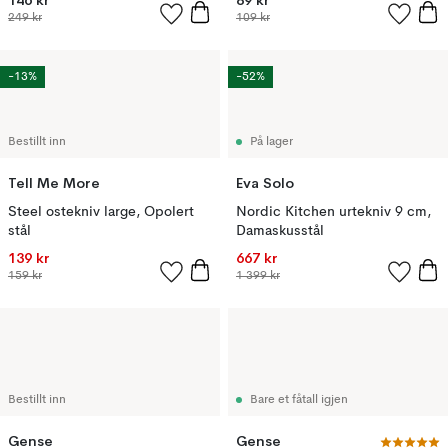
146 kr
89 kr
249 kr
109 kr
-13%
-52%
Bestillt inn
På lager
Tell Me More
Eva Solo
Steel ostekniv large, Opolert
Nordic Kitchen urtekniv 9 cm,
stål
Damaskusstål
139 kr
667 kr
159 kr
1 399 kr
Bestillt inn
Bare et fåtall igjen
Gense
Gense