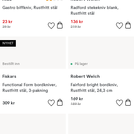
Gastro biffkniv, Rustfritt stål
Radford stekekniv blank,
Rustfritt stål
23 kr
136 kr
39 kr
219 kr
NYHET
Bestillt inn
På lager
Fiskars
Robert Welch
Functional Form bordkniver,
Fairford bright bordkniv,
Rustfritt stål, 3‑pakning
Rustfritt stål, 24,3 cm
169 kr
309 kr
189 kr