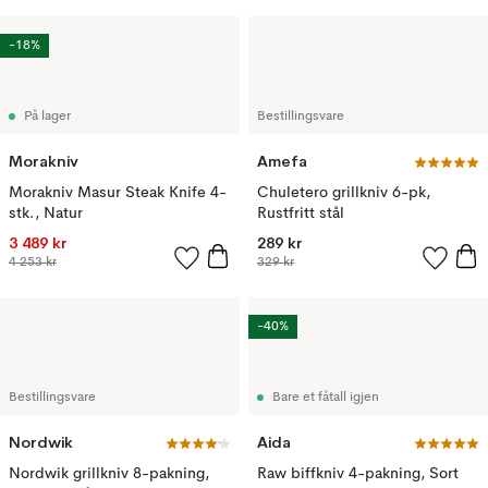
-18%
På lager
Bestillingsvare
Morakniv
Amefa
Morakniv Masur Steak Knife 4-
Chuletero grillkniv 6-pk,
stk., Natur
Rustfritt stål
3 489 kr
289 kr
4 253 kr
329 kr
-40%
Bestillingsvare
Bare et fåtall igjen
Nordwik
Aida
Nordwik grillkniv 8-pakning,
Raw biffkniv 4-pakning, Sort