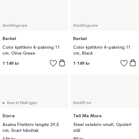
Bestillingsvare
Bestillingsvare
Berkel
Berkel
Color kjøttkniv 4-pakning 11
Color kjøttkniv 4-pakning 11
cm, Olive Green
cm, Black
1 149 kr
1 149 kr
Bare et fåtall igjen
Bestillt inn
Dorre
Tell Me More
Asama Filetkniv lengde 29,5
Steel ostekniv small, Opolert
cm, Svart håndtak
stål