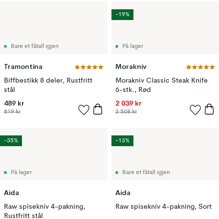
-19%
Bare et fåtall igjen
På lager
Tramontina
Morakniv
Biffbestikk 8 deler, Rustfritt
Morakniv Classic Steak Knife
stål
6-stk., Rød
489 kr
2 039 kr
819 kr
2 508 kr
-35%
-13%
På lager
Bare et fåtall igjen
Aida
Aida
Raw spisekniv 4-pakning,
Raw spisekniv 4-pakning, Sort
Rustfritt stål