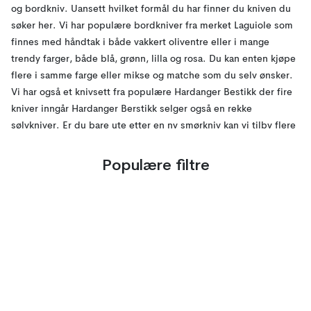
og bordkniv. Uansett hvilket formål du har finner du kniven du
søker her. Vi har populære bordkniver fra merket Laguiole som
finnes med håndtak i både vakkert oliventre eller i mange
trendy farger, både blå, grønn, lilla og rosa. Du kan enten kjøpe
flere i samme farge eller mikse og matche som du selv ønsker.
Vi har også et knivsett fra populære Hardanger Bestikk der fire
kniver inngår Hardanger Berstikk selger også en rekke
sølvkniver. Er du bare ute etter en ny smørkniv kan vi tilby flere
ulike typer, alle er små og smidige. Fiskeknivene til tilbyr er
spesielt utviklet for å enkelt kunne filére fisken uten av beina
Populære filtre
løsner fra margen, et viktig redskap i norske, fiskeelskende
hjem.
Vi har alt fra klassiske modeller til moderne, slik at du skal finne
en design som passer deg.