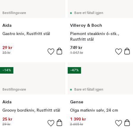
Bestillingsvare
Bare et fåtall igjen
Aida
Villeroy & Boch
Gastro kniv, Rustfritt stål
Piemont steakkniv 6-stk.,
Rustfritt stål
29 kr
749 kr
35 kr
1 047 kr
-14%
-47%
Bestillingsvare
Bare et fåtall igjen
Aida
Gense
Groovy bordkniv, Rustfritt stål
Olga matkniv sølv, 24 cm
25 kr
1 390 kr
29 kr
2 605 kr