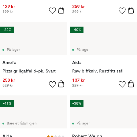
129 kr
259 kr
199 kr
299 kr
-22%
-40%
På lager
På lager
Amefa
Aida
Pizza grillgaffel 6-pk, Svart
Raw biffkniv, Rustfritt stål
258 kr
137 kr
329 kr
229 kr
-41%
-38%
Bare et fåtall igjen
På lager
Aida
Robert Welch