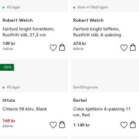
På lager
Bare et fåtall igjen
Robert Welch
Robert Welch
Fairford bright forrettkniv,
Fairford bright biffkniv,
Rustfritt stål, 21,3 cm
Rustfritt stål, 4-pakning
149 kr
674 kr
169 kr
839 kr
-26%
På lager
Bestillingsvare
Iittala
Berkel
Citterio 98 kniv, Blank
Color kjøttkniv 4-pakning 11
cm, Red
169 kr
1 149 kr
229 kr