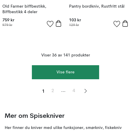
Old Farmer biffbestikk,
Pantry bordkniv, Rustfritt stål
Biffbestikk 4 deler
759 kr
103 kr
979 kr
129 kr
Viser 36 av 141 produkter
Vise flere
1
...
2
4
Mer om
Spisekniver
Her finner du kniver med ulike funksjoner, smørkniv, fiskekniv