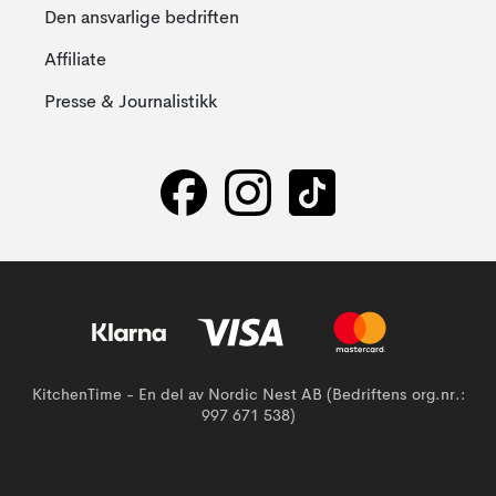
Den ansvarlige bedriften
Affiliate
Presse & Journalistikk
KitchenTime - En del av Nordic Nest AB (Bedriftens org.nr.:
997 671 538)