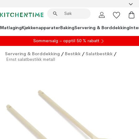
Matlaging
Kjøkkenapparater
Baking
Servering & Borddekking
Inte
S
ommersalg
– opptil 50 % rabatt
Servering & Borddekking
/
Bestikk
/
Salatbestikk
/
Ernst salatbestikk metall