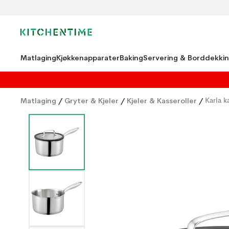
Matlaging
Kjøkkenapparater
Baking
Servering & Borddekki
Matlaging
/
Gryter & Kjeler
/
Kjeler & Kasseroller
/
Karla k