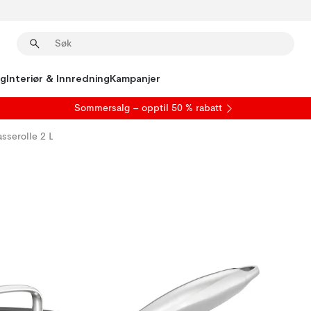
ng
Interiør & Innredning
Kampanjer
S
ommersalg
– opptil 50 % rabatt
asserolle 2 L