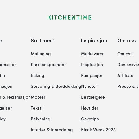
e
Sortiment
Inspirasjon
Om oss
Matlaging
Merkevarer
Om oss
formasjon
Kjøkkenapparater
Inspirasjon
Den ansvar
din
Baking
Kampanjer
Affiliate
masjon
Servering & Borddekking
Nyheter
Presse & J
ur & reklamasjon
Møbler
Bestselgere
gelser
Tekstil
Høytider
icy
Belysning
Gavetips
Interiør & Innredning
Black Week 2026