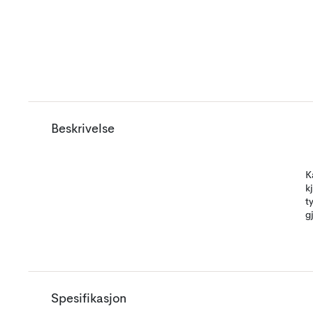
Beskrivelse
K
k
t
g
Spesifikasjon