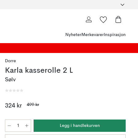
Nyheter
Merkevarer
Inspirasjon
Dorre
Karla kasserolle 2 L
Sølv
499 kr
324 kr
Legg i handlekurven