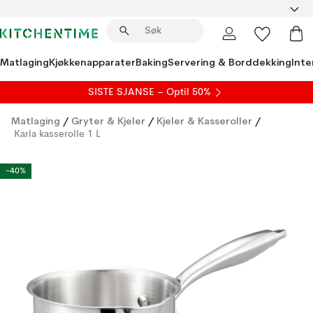
Matlaging
Kjøkkenapparater
Baking
Servering & Borddekking
Inte
SISTE SJANSE – Optil 50%
Matlaging
/
Gryter & Kjeler
/
Kjeler & Kasseroller
/
Karla kasserolle 1 L
-40%