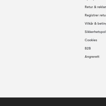
Retur & rekla
Registrer ret
Vilkår & betin
Sikkerhetspol
Cookies
B2B
Angrerett