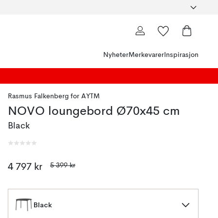
Nyheter
Merkevarer
Inspirasjon
Rasmus Falkenberg
for
AYTM
NOVO loungebord Ø70x45 cm
Black
5 399 kr
4 797 kr
Black