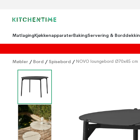
Matlaging
Kjøkkenapparater
Baking
Servering & Borddekki
Møbler
/
Bord
/
Spisebord
/
NOVO loungebord Ø70x45 cm