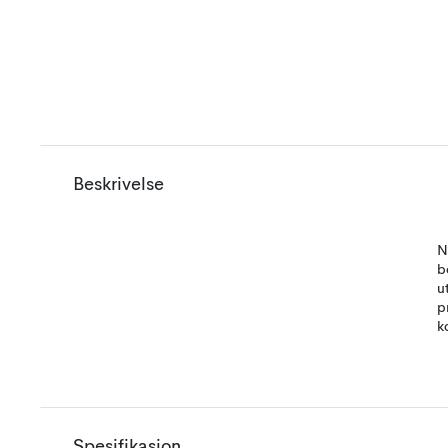
Beskrivelse
N
b
u
p
k
Spesifikasjon