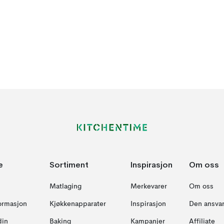
e
Sortiment
Inspirasjon
Om oss
Matlaging
Merkevarer
Om oss
formasjon
Kjøkkenapparater
Inspirasjon
Den ansvar
din
Baking
Kampanjer
Affiliate