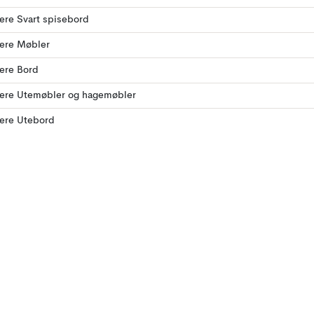
lere Svart spisebord
lere Møbler
lere Bord
lere Utemøbler og hagemøbler
lere Utebord