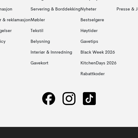
masjon
Servering & Borddekking
Nyheter
Presse & J
ur & reklamasjon
Møbler
Bestselgere
gelser
Tekstil
Høytider
icy
Belysning
Gavetips
Interiør & Innredning
Black Week 2026
Gavekort
KitchenDays 2026
Rabattkoder