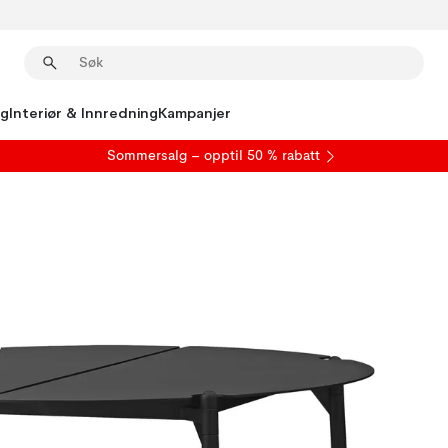
ng
Interiør & Innredning
Kampanjer
S
ommersalg
– opptil 50 % rabatt