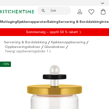
Matlaging
Kjøkkenapparater
Baking
Servering & Borddekking
Inte
S
ommersalg
– opptil 50 % rabatt
Servering & Borddekking
/
Kjøkkenoppbevaring
/
Oppbevaringsbokser
/
Glassbokser
/
Twergi oppbevaringsboks 1 L
-10%