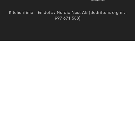
KitchenTime - En del av Nordic Nest AB (Bedriftens org.nr.:
997 671 538)