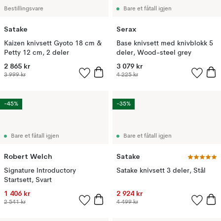
Bestillingsvare
Bare et fåtall igjen
Satake
Serax
Kaizen knivsett Gyoto 18 cm &
Base knivsett med knivblokk 5
Petty 12 cm, 2 deler
deler, Wood-steel grey
2 865 kr
3 079 kr
3 999 kr
4 225 kr
-45%
-35%
Bare et fåtall igjen
Bare et fåtall igjen
Robert Welch
Satake
Signature lntroductory
Satake knivsett 3 deler, Stål
Startsett, Svart
1 406 kr
2 924 kr
2 541 kr
4 499 kr