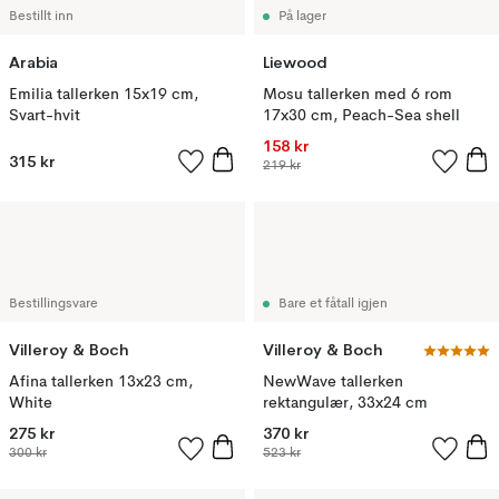
Bestillt inn
På lager
Arabia
Liewood
Emilia tallerken 15x19 cm,
Mosu tallerken med 6 rom
Svart-hvit
17x30 cm, Peach-Sea shell
158 kr
315 kr
219 kr
Bestillingsvare
Bare et fåtall igjen
Villeroy & Boch
Villeroy & Boch
Afina tallerken 13x23 cm,
NewWave tallerken
White
rektangulær, 33x24 cm
275 kr
370 kr
300 kr
523 kr