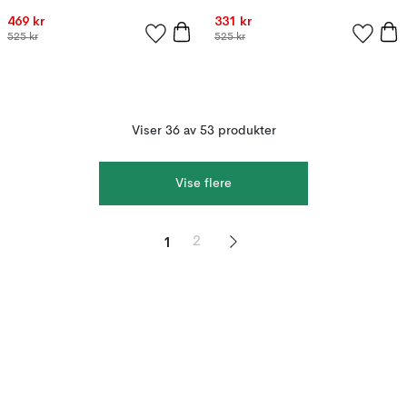
469 kr
331 kr
525 kr
525 kr
Viser 36 av 53 produkter
Vise flere
1
2