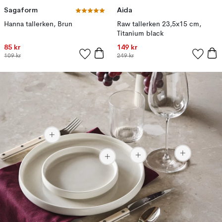
Sagaform
Aida
Hanna tallerken, Brun
Raw tallerken 23,5x15 cm,
Titanium black
85 kr
149 kr
109 kr
249 kr
2 266 kr
683 kr
168 kr
132 kr