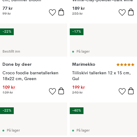
cm, Summer bloom
White-clay-powder-dark wine
77 kr
189 kr
99 kr
255 kr
-22%
-17%
Bestillt inn
På lager
Done by deer
Marimekko
Croco foodie barnetallerken
Tiiliskivi tallerken 12 x 15 cm,
18x22 cm, Green
Gul
109 kr
199 kr
139 kr
240 kr
-22%
-40%
På lager
På lager