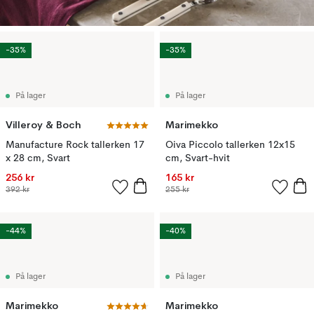
-35%
-35%
På lager
På lager
Villeroy & Boch
Marimekko
Manufacture Rock tallerken 17
Oiva Piccolo tallerken 12x15
x 28 cm, Svart
cm, Svart-hvit
256 kr
165 kr
392 kr
255 kr
-44%
-40%
På lager
På lager
Marimekko
Marimekko