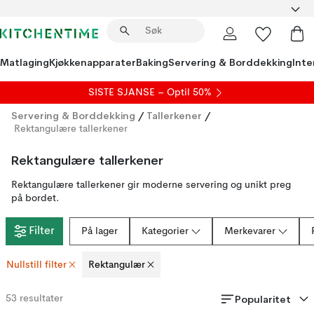
Matlaging
Kjøkkenapparater
Baking
Servering & Borddekking
Inte
SISTE SJANSE – Optil 50%
Servering & Borddekking
/
Tallerkener
/
Rektangulære tallerkener
Rektangulære tallerkener
Rektangulære tallerkener gir moderne servering og unikt preg
på bordet.
Filter
På lager
Kategorier
Merkevarer
Nullstill filter
Rektangulær
Popularitet
53
resultater