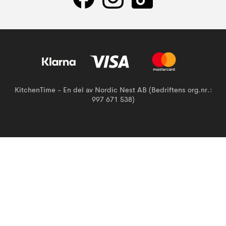
KitchenTime - En del av Nordic Nest AB (Bedriftens org.nr.:
997 671 538)