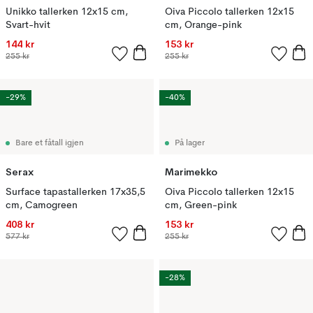
Unikko tallerken 12x15 cm,
Oiva Piccolo tallerken 12x15
Svart-hvit
cm, Orange-pink
144 kr
153 kr
255 kr
255 kr
-29%
-40%
Bare et fåtall igjen
På lager
Serax
Marimekko
Surface tapastallerken 17x35,5
Oiva Piccolo tallerken 12x15
cm, Camogreen
cm, Green-pink
408 kr
153 kr
577 kr
255 kr
-28%