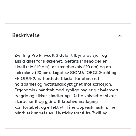
Beskrivelse
Zwilling Pro knivsett 3 deler tilbyr presisjon og
allsidighet for kjøkkenet. Settets inneholder en
skrellkniv (10 cm), en trancherkniv (20 cm) og en
kokkekniv (20 cm). Laget av SIGMAFORGE® stål og
FRIODUR® is-herdede blader for utmerket
holdbarhet og motstandsdyktighet mot korrosjon.
Ergonomisk håndtak med synlige nagler gir balansert
tyngde og sikker håndtering. Dette knivsettet sikrer
skarpe snitt og gjør ditt kreative matlaging
komfortabelt og effektivt. Tåler oppvaskmaskin, men
håndvask anbefales. Livstidsgaranti fra Zwilling.