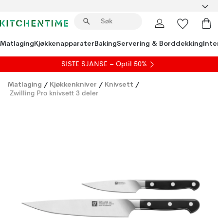
Matlaging
Kjøkkenapparater
Baking
Servering & Borddekking
Inte
SISTE SJANSE – Optil 50%
Matlaging
/
Kjøkkenkniver
/
Knivsett
/
Zwilling Pro knivsett 3 deler