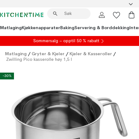
Matlaging
Kjøkkenapparater
Baking
Servering & Borddekking
Inte
S
ommersalg
– opptil 50 % rabatt
Matlaging
/
Gryter & Kjeler
/
Kjeler & Kasseroller
/
Zwilling Pico kasserolle høy 1,5 l
-30%