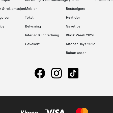
masjon
Servering & Borddekking
Nyheter
Presse & J
ur & reklamasjon
Møbler
Bestselgere
gelser
Tekstil
Høytider
icy
Belysning
Gavetips
Interiør & Innredning
Black Week 2026
Gavekort
KitchenDays 2026
Rabattkoder