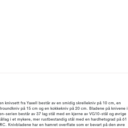
en knivsett fra Yaxell består av en smidig skrellekniv på 10 cm, en
llroundkniv på 15 cm og en kokkekniv på 20 cm. Bladene på knivene i
en-serien består av 37 lag stål med en kjerne av VG10-stål og øvrige
tållag i et mykere, mer rustbestandig stål med en hardhetsgrad på 61
RC. Knivbladene har en hamret overflate som er bevart på den øvre