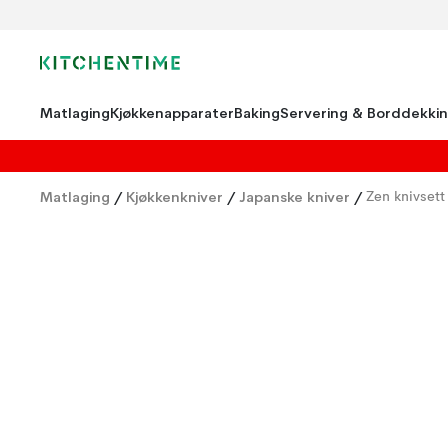
Matlaging
Kjøkkenapparater
Baking
Servering & Borddekki
Matlaging
/
Kjøkkenkniver
/
Japanske kniver
/
Zen knivsett