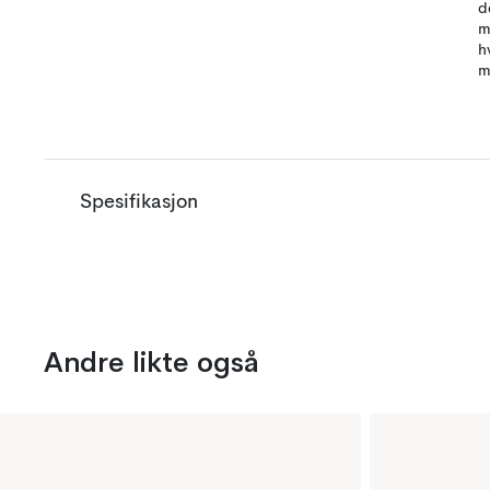
d
m
h
m
Spesifikasjon
Andre likte også