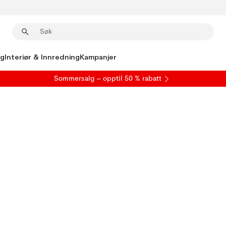
ng
Interiør & Innredning
Kampanjer
S
ommersalg
– opptil 50 % rabatt