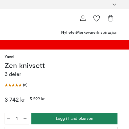
Nyheter
Merkevarer
Inspirasjon
Yaxell
Zen knivsett
3 deler
(
5
)
5 299 kr
3 742 kr
Legg i handlekurven