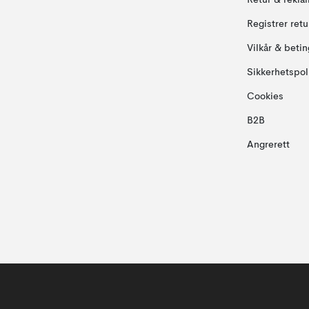
Retur & rekla
Registrer ret
Vilkår & betin
Sikkerhetspol
Cookies
B2B
Angrerett