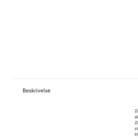
Beskrivelse
Z
a
Z
s
H