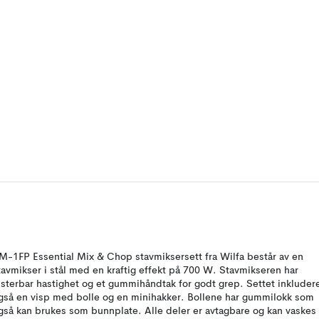
M-1FP Essential Mix & Chop stavmiksersett fra Wilfa består av en
tavmikser i stål med en kraftig effekt på 700 W. Stavmikseren har
usterbar hastighet og et gummihåndtak for godt grep. Settet inkluder
gså en visp med bolle og en minihakker. Bollene har gummilokk som
gså kan brukes som bunnplate. Alle deler er avtagbare og kan vaskes 