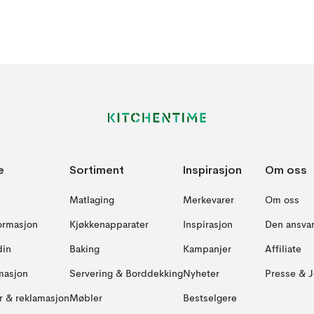
e
Sortiment
Inspirasjon
Om oss
Matlaging
Merkevarer
Om oss
formasjon
Kjøkkenapparater
Inspirasjon
Den ansvar
din
Baking
Kampanjer
Affiliate
masjon
Servering & Borddekking
Nyheter
Presse & J
ur & reklamasjon
Møbler
Bestselgere