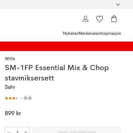
Nyheter
Merkevarer
Inspirasjon
Wilfa
SM-1FP Essential Mix & Chop
stavmiksersett
Sølv
(
3.3
)
899 kr
Legg i handlekurven