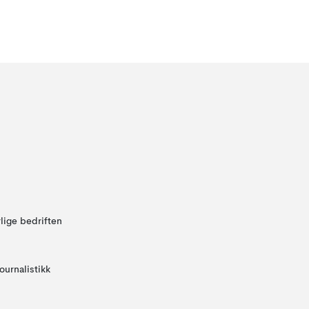
lige bedriften
ournalistikk