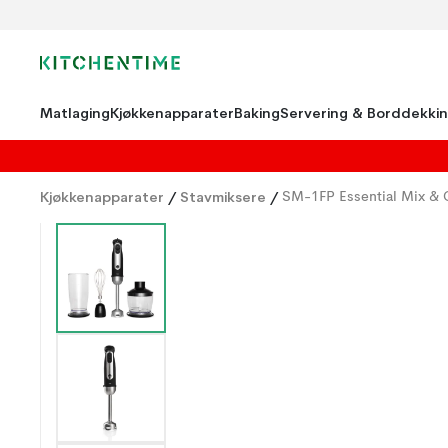
Matlaging
Kjøkkenapparater
Baking
Servering & Borddekki
Kjøkkenapparater
/
Stavmiksere
/
SM-1FP Essential Mix & 