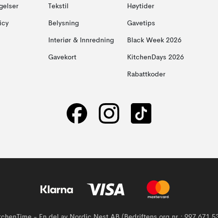
gelser
Tekstil
Høytider
icy
Belysning
Gavetips
Interiør & Innredning
Black Week 2026
Gavekort
KitchenDays 2026
Rabattkoder
tchenTime - En del av Nordic Nest AB (Bedriftens org.nr.: 997 671 5