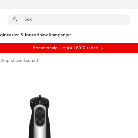
ng
Interiør & Innredning
Kampanjer
S
ommersalg
– opptil 50 % rabatt
Chop stavmiksersett