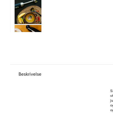
Beskrivelse
S
s
j
o
o