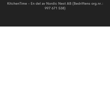
KitchenTime - En del av Nordic Nest AB (Bedriftens org.nr.:
997 671 538)