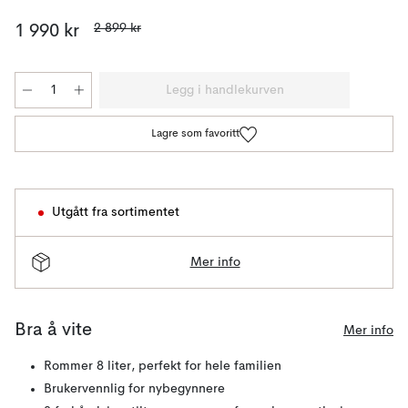
2 899 kr
1 990 kr
Legg i handlekurven
Lagre som favoritt
Utgått fra sortimentet
Mer info
Bra å vite
Mer info
Rommer 8 liter, perfekt for hele familien
Brukervennlig for nybegynnere