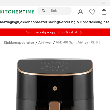
Matlaging
Kjøkkenapparater
Baking
Servering & Borddekking
Inte
S
ommersalg
– opptil 50 % rabatt
Kjøkkenapparater
/
Airfryer
/
AFD-80 Split Airfryer XL 8 L