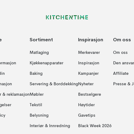
e
Sortiment
Inspirasjon
Om oss
Matlaging
Merkevarer
Om oss
formasjon
Kjøkkenapparater
Inspirasjon
Den ansvar
din
Baking
Kampanjer
Affiliate
masjon
Servering & Borddekking
Nyheter
Presse & J
ur & reklamasjon
Møbler
Bestselgere
gelser
Tekstil
Høytider
icy
Belysning
Gavetips
Interiør & Innredning
Black Week 2026