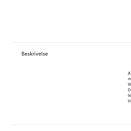
Beskrivelse
A
m
W
D
t
t