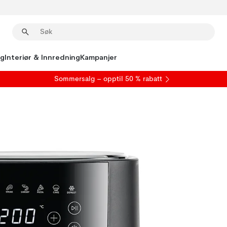
ng
Interiør & Innredning
Kampanjer
S
ommersalg
– opptil 50 % rabatt