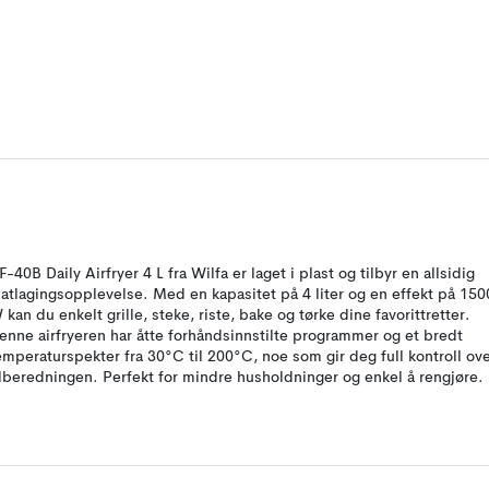
F-40B Daily Airfryer 4 L fra Wilfa er laget i plast og tilbyr en allsidig
atlagingsopplevelse. Med en kapasitet på 4 liter og en effekt på 150
 kan du enkelt grille, steke, riste, bake og tørke dine favorittretter.
enne airfryeren har åtte forhåndsinnstilte programmer og et bredt
emperaturspekter fra 30°C til 200°C, noe som gir deg full kontroll ov
ilberedningen. Perfekt for mindre husholdninger og enkel å rengjøre.