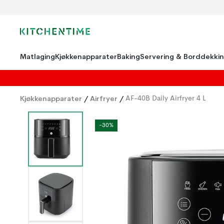
Matlaging
Kjøkkenapparater
Baking
Servering & Borddekki
Kjøkkenapparater
/
Airfryer
/
AF-40B Daily Airfryer 4 L
-30%