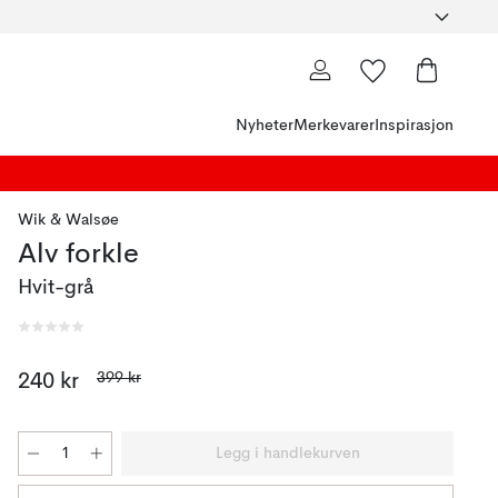
Nyheter
Merkevarer
Inspirasjon
Wik & Walsøe
Alv forkle
Hvit-grå
399 kr
240 kr
Legg i handlekurven