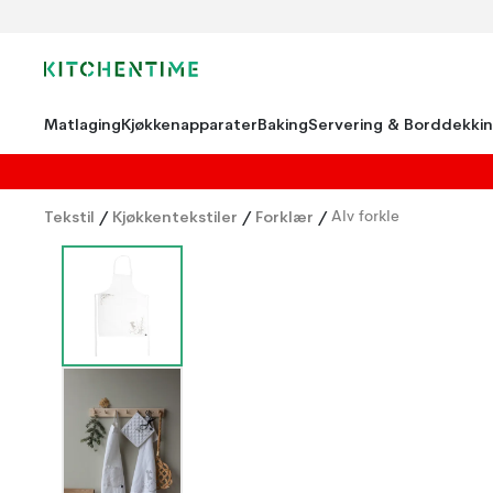
Matlaging
Kjøkkenapparater
Baking
Servering & Borddekki
Tekstil
/
Kjøkkentekstiler
/
Forklær
/
Alv forkle