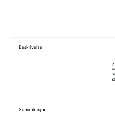
Beskrivelse
A
m
s
g
Spesifikasjon