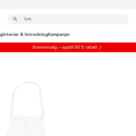
ng
Interiør & Innredning
Kampanjer
S
ommersalg
– opptil 50 % rabatt