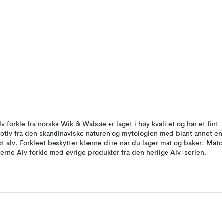
lv forkle fra norske Wik & Walsøe er laget i høy kvalitet og har et fint
otiv fra den skandinaviske naturen og mytologien med blant annet en
øt alv. Forkleet beskytter klærne dine når du lager mat og baker. Mat
jerne Alv forkle med øvrige produkter fra den herlige Alv-serien.