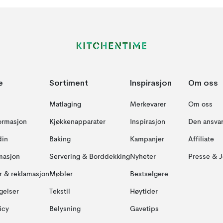
e
Sortiment
Inspirasjon
Om oss
Matlaging
Merkevarer
Om oss
formasjon
Kjøkkenapparater
Inspirasjon
Den ansvar
din
Baking
Kampanjer
Affiliate
masjon
Servering & Borddekking
Nyheter
Presse & J
ur & reklamasjon
Møbler
Bestselgere
gelser
Tekstil
Høytider
icy
Belysning
Gavetips