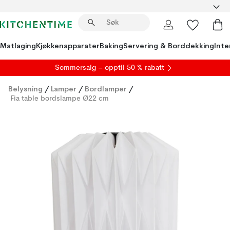
Matlaging
Kjøkkenapparater
Baking
Servering & Borddekking
Inte
S
ommersalg
– opptil 50 % rabatt
Belysning
/
Lamper
/
Bordlamper
/
Fia table bordslampe Ø22 cm