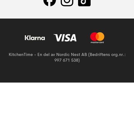
KitchenTime - En del av Nordic Nest AB (Bedriftens org.nr.:
997 671 538)