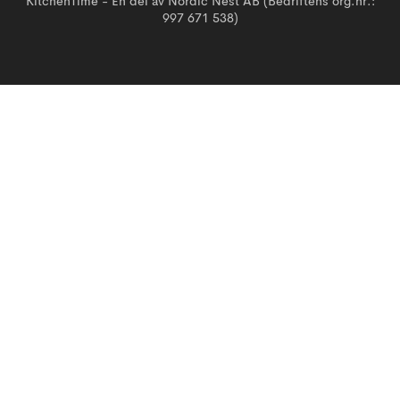
KitchenTime - En del av Nordic Nest AB (Bedriftens org.nr.:
997 671 538)