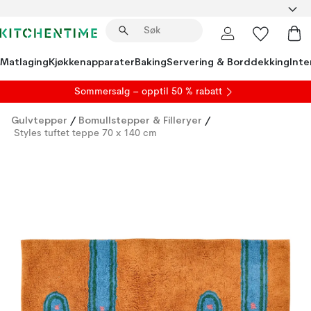
Matlaging
Kjøkkenapparater
Baking
Servering & Borddekking
Inte
S
ommersalg
– opptil 50 % rabatt
Gulvtepper
/
Bomullstepper & Filleryer
/
Styles tuftet teppe 70 x 140 cm