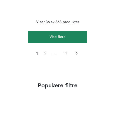
Viser 36 av 363 produkter
Vise flere
1
...
2
11
Populære filtre