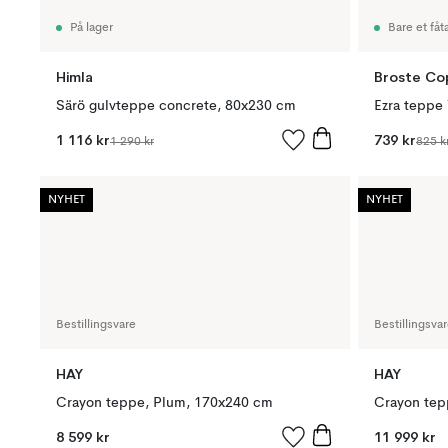
På lager
Bare et fåta
Himla
Broste C
Särö gulvteppe concrete, 80x230 cm
Ezra teppe 
1 116 kr
739 kr
1 290 kr
825 k
NYHET
NYHET
Bestillingsvare
Bestillingsva
HAY
HAY
Crayon teppe, Plum, 170x240 cm
Crayon tep
8 599 kr
11 999 kr