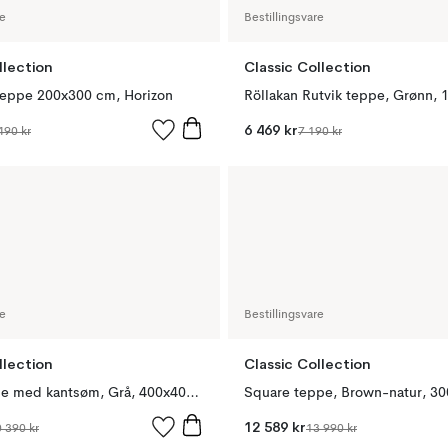
re
Bestillingsvare
llection
Classic Collection
teppe 200x300 cm, Horizon
Röllakan Rutvik teppe, Grønn,
6 469 kr
490 kr
7 190 kr
re
Bestillingsvare
llection
Classic Collection
Lobby teppe med kantsøm, Grå, 400x400 cm
Square teppe, Brown-natur, 3
12 589 kr
 390 kr
13 990 kr