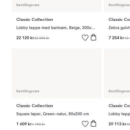
Bestillingsvare
Bestillingsva
Classic Collection
Classic Co
Lobby teppe med kantsøm, Beige, 300x400 cm
Zebra gulv
22 120 kr
7 254 kr
23 090 kr
10 
Bestillingsvare
Bestillingsva
Classic Collection
Classic Co
Square løper, Green-natur, 80x200 cm
1 609 kr
29 113 kr
1 790 kr
30