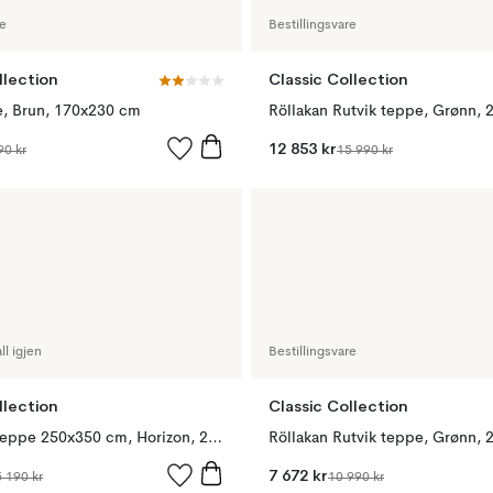
re
Bestillingsvare
llection
Classic Collection
e, Brun, 170x230 cm
Röllakan Rutvik teppe, Grønn,
12 853 kr
90 kr
15 990 kr
ll igjen
Bestillingsvare
llection
Classic Collection
Zebra gulvteppe 250x350 cm, Horizon, 250x350 cm
Röllakan Rutvik teppe, Grønn,
7 672 kr
 190 kr
10 990 kr