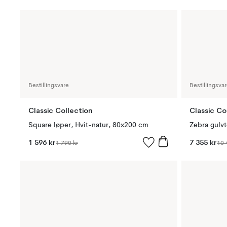
Bestillingsvare
Bestillingsva
Classic Collection
Classic Co
Square løper, Hvit-natur, 80x200 cm
Zebra gulv
1 596 kr
7 355 kr
1 790 kr
10 