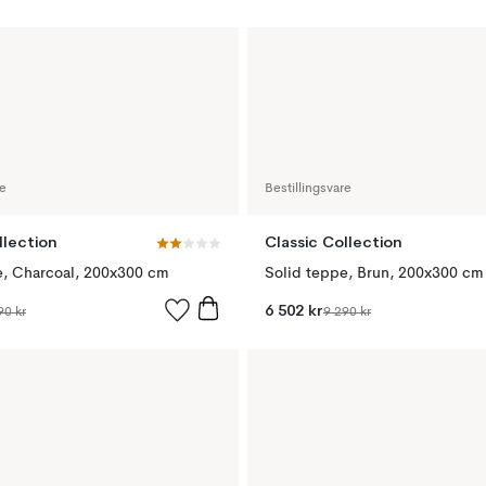
re
Bestillingsvare
llection
Classic Collection
e, Charcoal, 200x300 cm
Solid teppe, Brun, 200x300 cm
6 502 kr
90 kr
9 290 kr