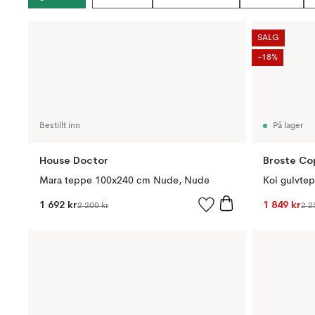
SALG
-18%
Bestillt inn
På lager
House Doctor
Broste C
Mara teppe 100x240 cm Nude, Nude
1 692 kr
1 849 kr
2 200 kr
2 2