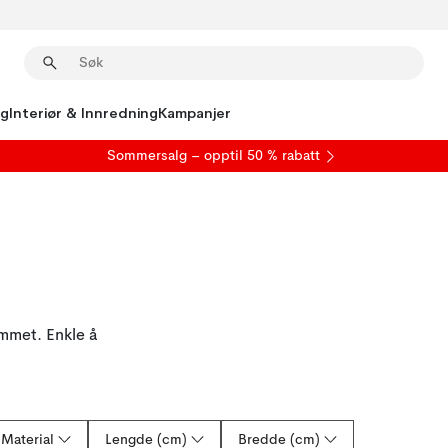
ng
Interiør & Innredning
Kampanjer
S
ommersalg
– opptil 50 % rabatt
jemmet. Enkle å
Material
Lengde (cm)
Bredde (cm)