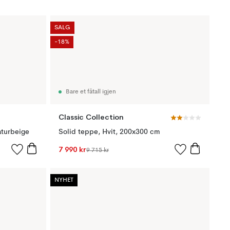
SALG
-18%
Bare et fåtall igjen
Classic Collection
aturbeige
Solid teppe, Hvit, 200x300 cm
7 990 kr
9 715 kr
NYHET