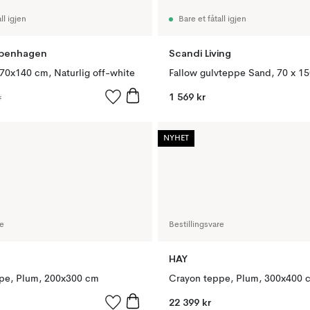
ll igjen
Bare et fåtall igjen
openhagen
Scandi Living
70x140 cm, Naturlig off-white
Fallow gulvteppe Sand, 70 x 1
1 569 kr
r
NYHET
re
Bestillingsvare
HAY
pe, Plum, 200x300 cm
Crayon teppe, Plum, 300x400 
22 399 kr