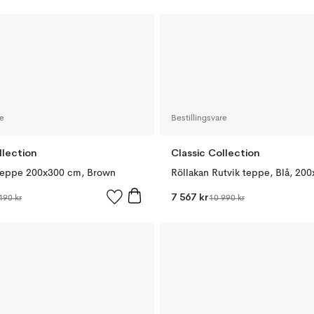
re
Bestillingsvare
llection
Classic Collection
teppe 200x300 cm, Brown
Röllakan Rutvik teppe, Blå, 20
7 567 kr
490 kr
10 990 kr