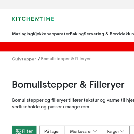
Matlaging
Kjøkkenapparater
Baking
Servering & Borddekki
Gulvtepper
/
Bomullstepper & Filleryer
Bomullstepper & Filleryer
Bomullstepper og filleryer tilfører tekstur og varme til h
vedlikeholde og passer i mange rom.
Filter
På lager
Merkevarer
Farger