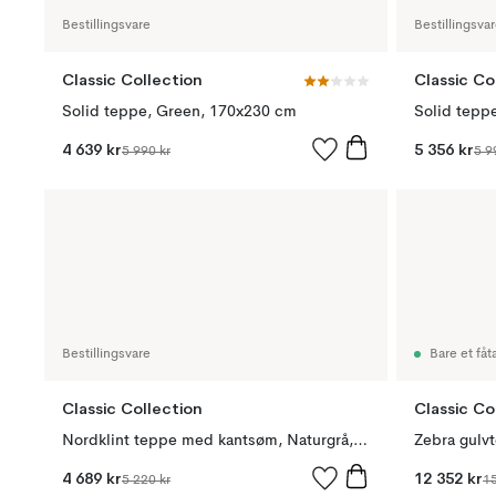
Bestillingsvare
Bestillingsva
Classic Collection
Classic Co
Solid teppe, Green, 170x230 cm
Solid tepp
4 639 kr
5 356 kr
5 990 kr
5 9
Bestillingsvare
Bare et fåta
Classic Collection
Classic Co
Nordklint teppe med kantsøm, Naturgrå, 140x200 cm
4 689 kr
12 352 kr
5 220 kr
15