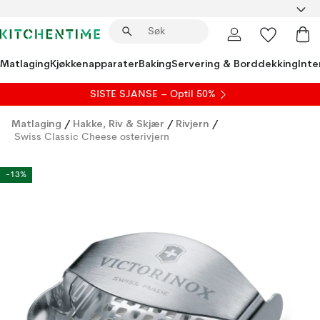
Matlaging
Kjøkkenapparater
Baking
Servering & Borddekking
Inte
SISTE SJANSE – Optil 50%
Matlaging
/
Hakke, Riv & Skjær
/
Rivjern
/
Swiss Classic Cheese osterivjern
-13%