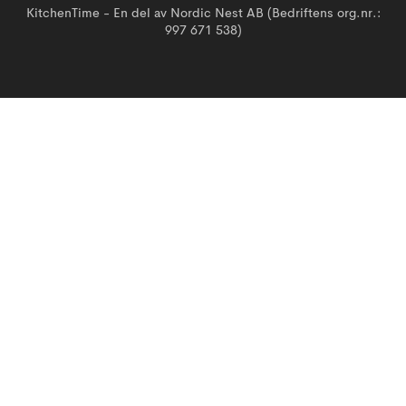
KitchenTime - En del av Nordic Nest AB (Bedriftens org.nr.:
997 671 538)