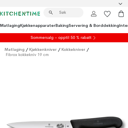
Matlaging
Kjøkkenapparater
Baking
Servering & Borddekking
Inte
S
ommersalg
– opptil 50 % rabatt
Matlaging
/
Kjøkkenkniver
/
Kokkekniver
/
Fibrox kokkekniv 19 cm