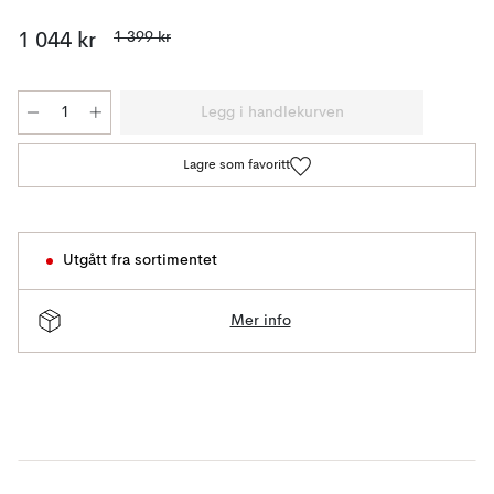
1 399 kr
1 044 kr
Legg i handlekurven
Lagre som favoritt
Utgått fra sortimentet
Mer info