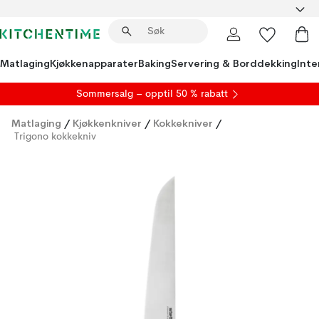
Matlaging
Kjøkkenapparater
Baking
Servering & Borddekking
Inte
S
ommersalg
– opptil 50 % rabatt
Matlaging
/
Kjøkkenkniver
/
Kokkekniver
/
Trigono kokkekniv