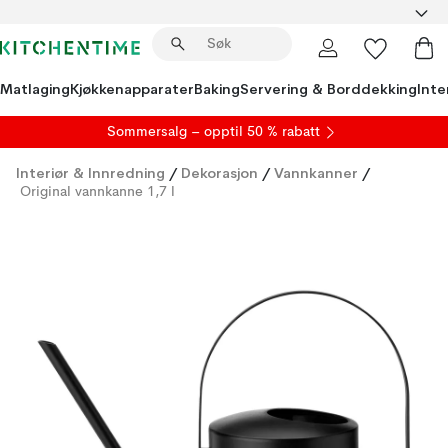
Matlaging
Kjøkkenapparater
Baking
Servering & Borddekking
Inte
S
ommersalg
– opptil 50 % rabatt
Interiør & Innredning
/
Dekorasjon
/
Vannkanner
/
Original vannkanne 1,7 l