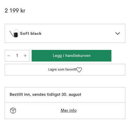
2 199 kr
Soft black
Legg i handlekurven
Lagre som favoritt
Bestillt inn
,
sendes tidligst 30. august
Mer info