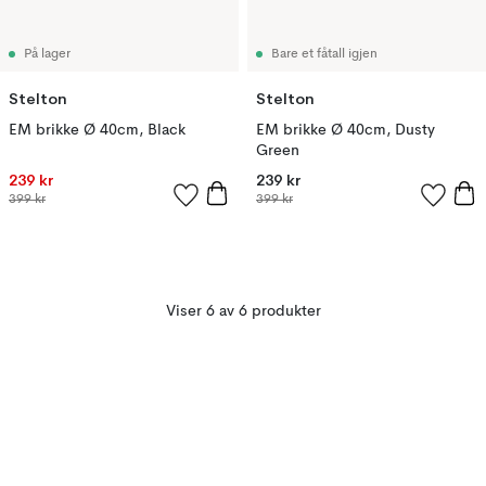
På lager
Bare et fåtall igjen
Stelton
Stelton
EM brikke Ø 40cm, Black
EM brikke Ø 40cm, Dusty
Green
239 kr
239 kr
399 kr
399 kr
Viser 6 av 6 produkter