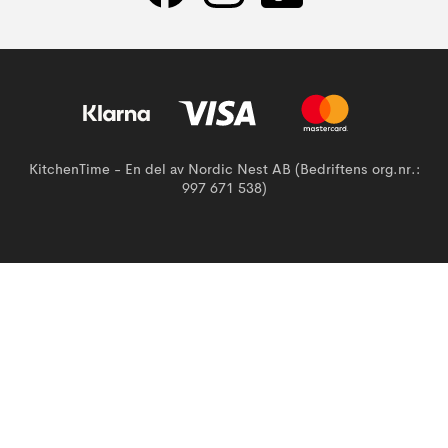
KitchenTime - En del av Nordic Nest AB (Bedriftens org.nr.:
997 671 538)