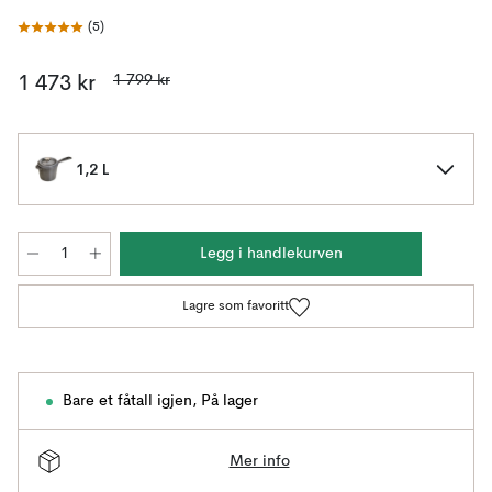
(
5
)
1 799 kr
1 473 kr
1,2 L
Legg i handlekurven
Lagre som favoritt
Bare et fåtall igjen
,
På lager
Mer info