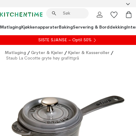
Matlaging
Kjøkkenapparater
Baking
Servering & Borddekking
Inte
SISTE SJANSE – Optil 50%
Matlaging
/
Gryter & Kjeler
/
Kjeler & Kasseroller
/
Staub La Cocotte gryte høy grafittgrå