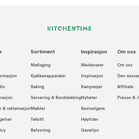
e
Sortiment
Inspirasjon
Om oss
Matlaging
Merkevarer
Om oss
formasjon
Kjøkkenapparater
Inspirasjon
Den ansvar
din
Baking
Kampanjer
Affiliate
masjon
Servering & Borddekking
Nyheter
Presse & J
ur & reklamasjon
Møbler
Bestselgere
gelser
Tekstil
Høytider
icy
Belysning
Gavetips