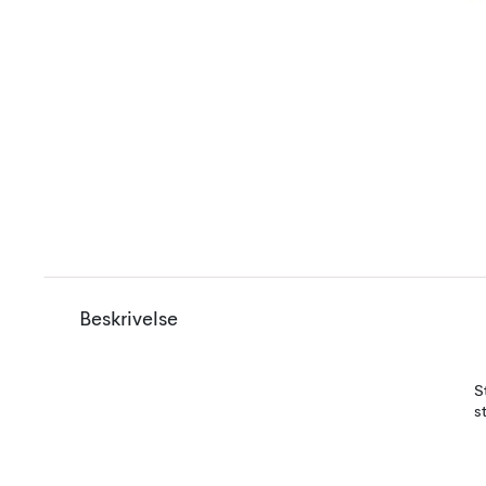
Beskrivelse
S
s