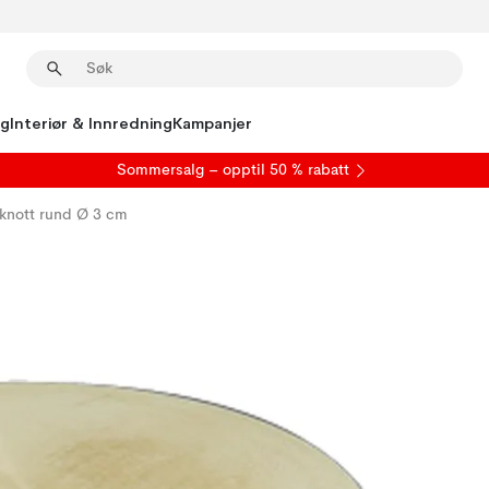
ng
Interiør & Innredning
Kampanjer
S
ommersalg
– opptil 50 % rabatt
knott rund Ø 3 cm