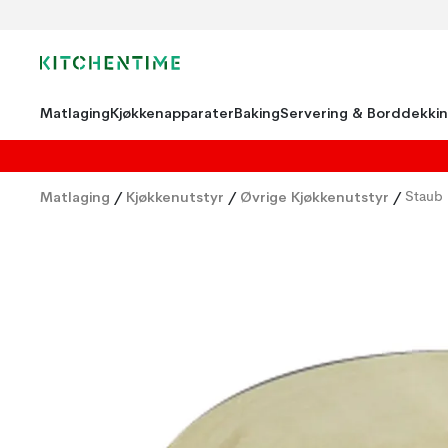
Matlaging
Kjøkkenapparater
Baking
Servering & Borddekki
Matlaging
/
Kjøkkenutstyr
/
Øvrige Kjøkkenutstyr
/
Staub 