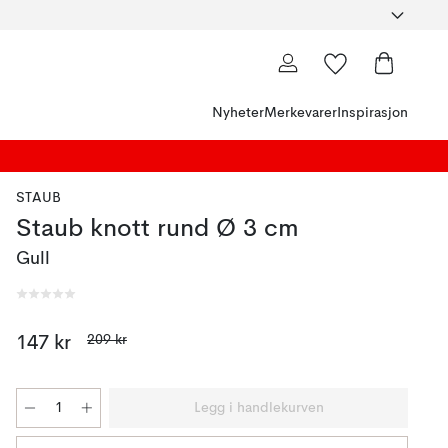
Nyheter
Merkevarer
Inspirasjon
STAUB
Staub knott rund Ø 3 cm
Gull
209 kr
147 kr
Legg i handlekurven