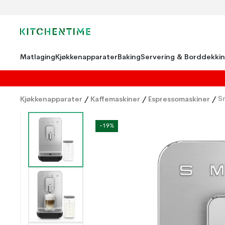
Matlaging
Kjøkkenapparater
Baking
Servering & Borddekki
Kjøkkenapparater
/
Kaffemaskiner
/
Espressomaskiner
/
S
-19%