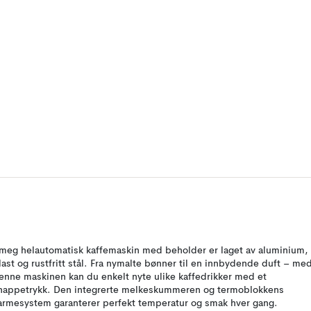
meg helautomatisk kaffemaskin med beholder er laget av aluminium,
last og rustfritt stål. Fra nymalte bønner til en innbydende duft – me
enne maskinen kan du enkelt nyte ulike kaffedrikker med et
nappetrykk. Den integrerte melkeskummeren og termoblokkens
armesystem garanterer perfekt temperatur og smak hver gang.