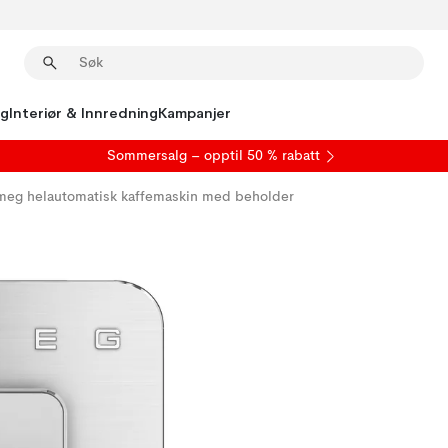
ng
Interiør & Innredning
Kampanjer
S
ommersalg
– opptil 50 % rabatt
meg helautomatisk kaffemaskin med beholder