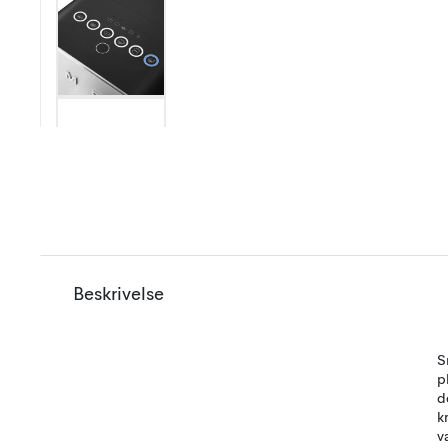
Beskrivelse
S
p
d
k
v