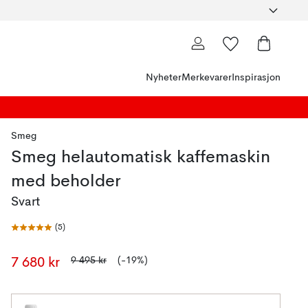
Nyheter
Merkevarer
Inspirasjon
Smeg
Smeg helautomatisk kaffemaskin
med beholder
Svart
(
5
)
9 495 kr
(-19%)
7 680 kr