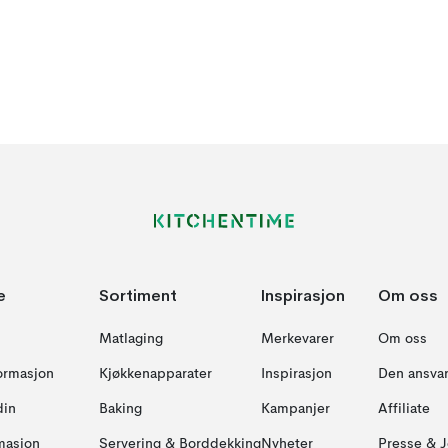
e
Sortiment
Inspirasjon
Om oss
Matlaging
Merkevarer
Om oss
formasjon
Kjøkkenapparater
Inspirasjon
Den ansvar
din
Baking
Kampanjer
Affiliate
masjon
Servering & Borddekking
Nyheter
Presse & J