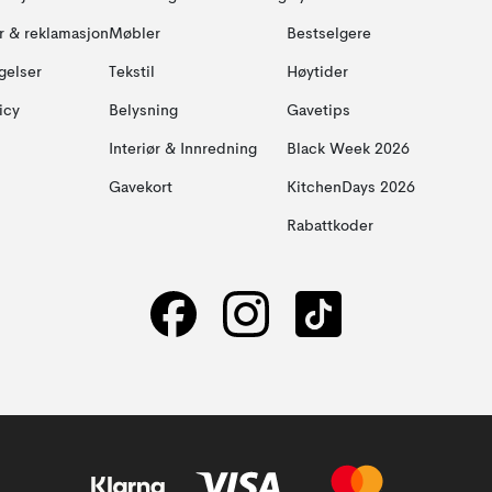
ur & reklamasjon
Møbler
Bestselgere
gelser
Tekstil
Høytider
icy
Belysning
Gavetips
Interiør & Innredning
Black Week 2026
Gavekort
KitchenDays 2026
Rabattkoder