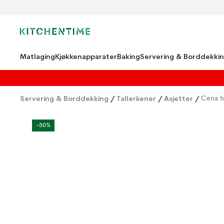
Matlaging
Kjøkkenapparater
Baking
Servering & Borddekki
Servering & Borddekking
/
Tallerkener
/
Asjetter
/
Cena h
-50%