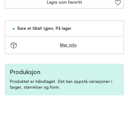
Lagre som favoritt
Bare et fåtall igjen
,
På lager
Mer info
Produksjon
Produktet er håndlaget. Det kan oppstå variasjoner i
farger, størrelser og form.