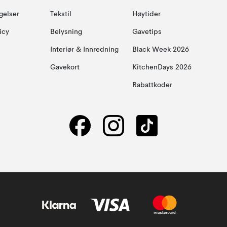
gelser
Tekstil
Høytider
icy
Belysning
Gavetips
Interiør & Innredning
Black Week 2026
Gavekort
KitchenDays 2026
Rabattkoder