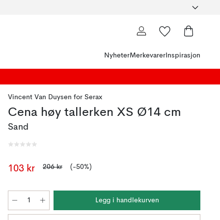
Nyheter
Merkevarer
Inspirasjon
Vincent Van Duysen
for
Serax
Cena høy tallerken XS Ø14 cm
Sand
206 kr
(-50%)
103 kr
Legg i handlekurven