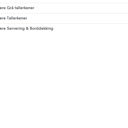
lere Grå tallerkener
lere Tallerkener
lere Servering & Borddekking