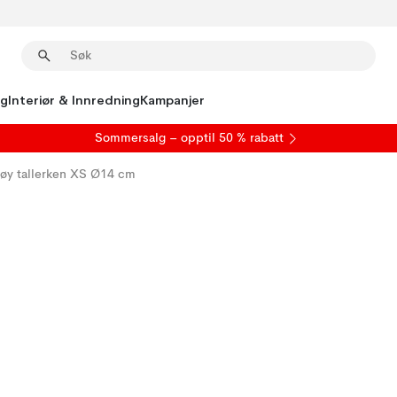
ng
Interiør & Innredning
Kampanjer
S
ommersalg
– opptil 50 % rabatt
øy tallerken XS Ø14 cm