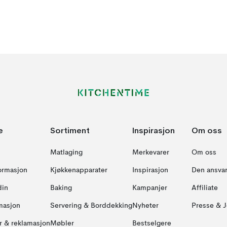
e
Sortiment
Inspirasjon
Om oss
Matlaging
Merkevarer
Om oss
formasjon
Kjøkkenapparater
Inspirasjon
Den ansvar
din
Baking
Kampanjer
Affiliate
masjon
Servering & Borddekking
Nyheter
Presse & J
ur & reklamasjon
Møbler
Bestselgere