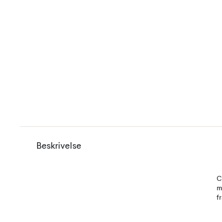
Beskrivelse
C
m
f