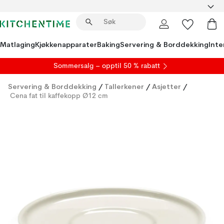
Matlaging
Kjøkkenapparater
Baking
Servering & Borddekking
Inte
S
ommersalg
– opptil 50 % rabatt
Servering & Borddekking
/
Tallerkener
/
Asjetter
/
Cena fat til kaffekopp Ø12 cm