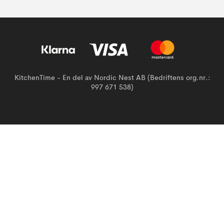
KitchenTime - En del av Nordic Nest AB (Bedriftens org.nr.:
997 671 538)