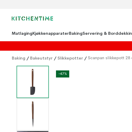
Matlaging
Kjøkkenapparater
Baking
Servering & Borddekki
Baking
/
Bakeutstyr
/
Slikkepotter
/
Scanpan slikkepott 28
-47%