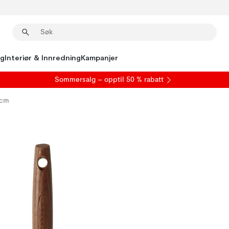
ng
Interiør & Innredning
Kampanjer
S
ommersalg
– opptil 50 % rabatt
 cm