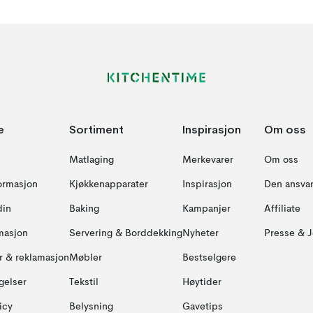
e
Sortiment
Inspirasjon
Om oss
Matlaging
Merkevarer
Om oss
formasjon
Kjøkkenapparater
Inspirasjon
Den ansvar
din
Baking
Kampanjer
Affiliate
masjon
Servering & Borddekking
Nyheter
Presse & J
ur & reklamasjon
Møbler
Bestselgere
gelser
Tekstil
Høytider
icy
Belysning
Gavetips