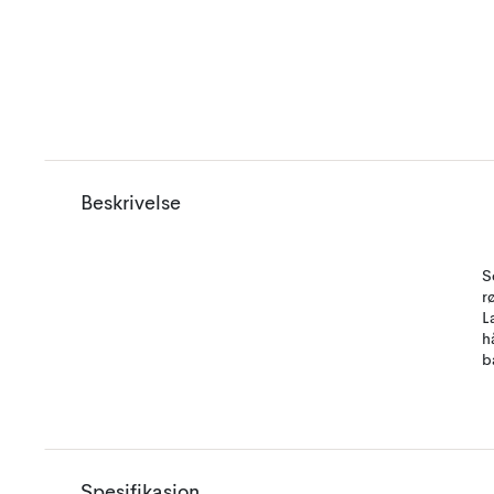
Beskrivelse
S
r
L
h
b
Spesifikasjon