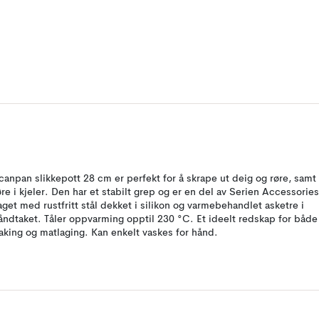
canpan slikkepott 28 cm er perfekt for å skrape ut deig og røre, samt
øre i kjeler. Den har et stabilt grep og er en del av Serien Accessories
aget med rustfritt stål dekket i silikon og varmebehandlet asketre i
åndtaket. Tåler oppvarming opptil 230 °C. Et ideelt redskap for både
aking og matlaging. Kan enkelt vaskes for hånd.