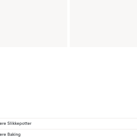
lere Slikkepotter
lere Baking