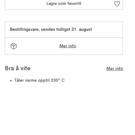
Lagre som favoritt
Bestillingsvare
,
sendes tidligst 31. august
Mer info
Bra å vite
Mer info
Tåler varme opptil 230° C