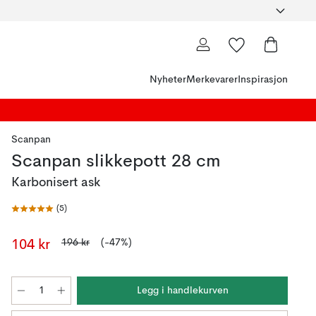
Nyheter
Merkevarer
Inspirasjon
Scanpan
Scanpan slikkepott 28 cm
Karbonisert ask
(
5
)
196 kr
(-47%)
104 kr
Legg i handlekurven