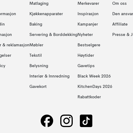
Matlaging
Merkevarer
Om oss
formasjon
Kjøkkenapparater
Inspirasjon
Den ansvar
din
Baking
Kampanjer
Affiliate
masjon
Servering & Borddekking
Nyheter
Presse & J
ur & reklamasjon
Møbler
Bestselgere
gelser
Tekstil
Høytider
icy
Belysning
Gavetips
Interiør & Innredning
Black Week 2026
Gavekort
KitchenDays 2026
Rabattkoder