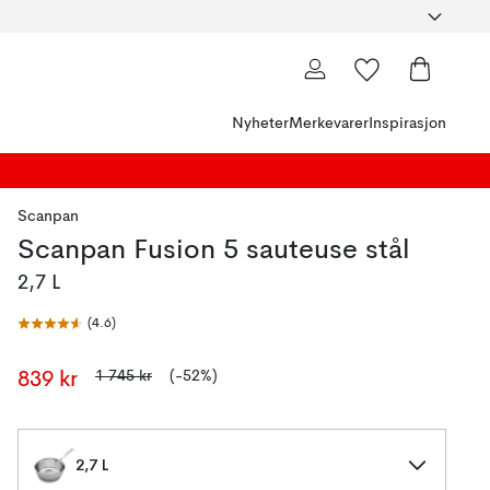
Nyheter
Merkevarer
Inspirasjon
Scanpan
Scanpan Fusion 5 sauteuse stål
2,7 L
(
4.6
)
1 745 kr
(-52%)
839 kr
2,7 L