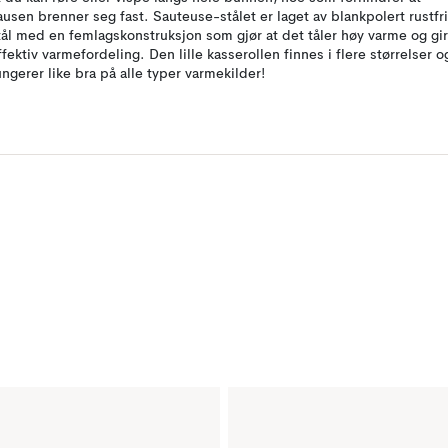
ausen brenner seg fast. Sauteuse-stålet er laget av blankpolert rustfri
tål med en femlagskonstruksjon som gjør at det tåler høy varme og gir
ffektiv varmefordeling. Den lille kasserollen finnes i flere størrelser o
ungerer like bra på alle typer varmekilder!