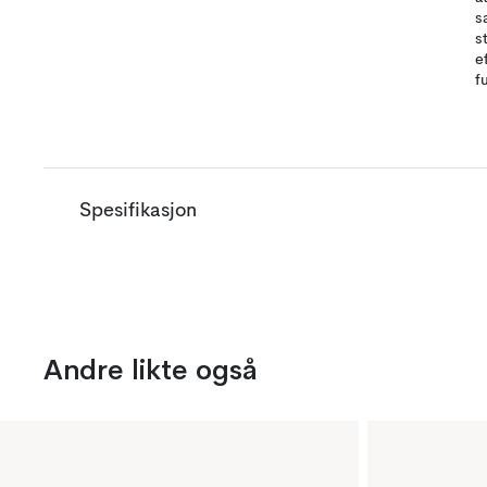
s
s
e
f
Spesifikasjon
Andre likte også