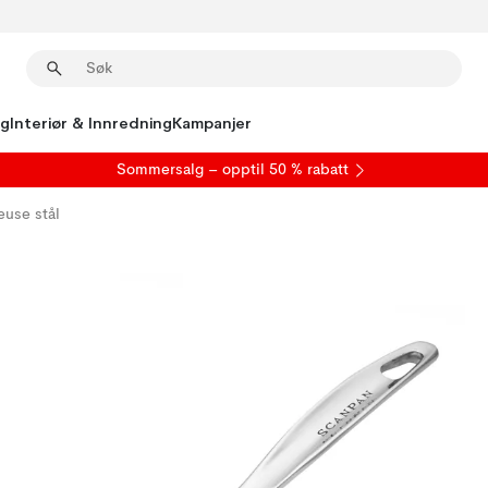
ng
Interiør & Innredning
Kampanjer
S
ommersalg
– opptil 50 % rabatt
euse stål