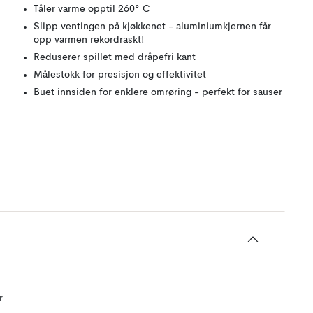
Tåler varme opptil 260° C
Slipp ventingen på kjøkkenet - aluminiumkjernen får
opp varmen rekordraskt!
Reduserer spillet med dråpefri kant
Målestokk for presisjon og effektivitet
Buet innsiden for enklere omrøring - perfekt for sauser
r