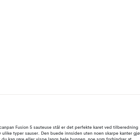
canpan Fusion 5 sauteuse stål er det perfekte karet ved tilberedning
v ulike typer sauser. Den buede innsiden uten noen skarpe kanter gjø
t du kan røre eller vispe langs hele bunnen, noe som forhindrer at