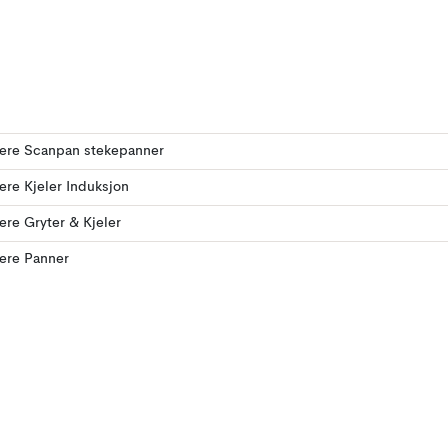
lere Scanpan stekepanner
lere Kjeler Induksjon
lere Gryter & Kjeler
lere Panner