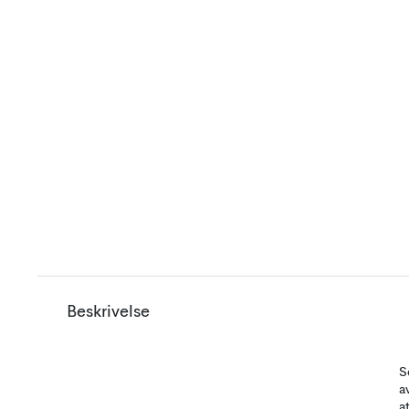
Beskrivelse
S
a
a