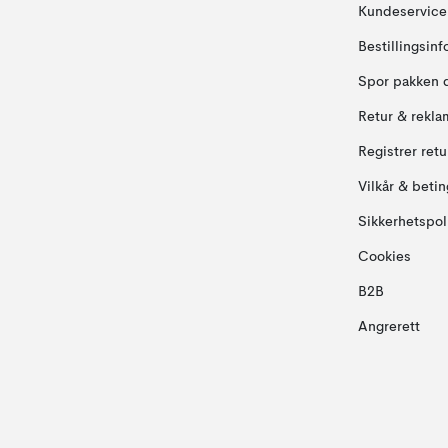
Kundeservice
Bestillingsin
Spor pakken 
Retur & rekla
Registrer ret
Vilkår & betin
Sikkerhetspol
Cookies
B2B
Angrerett