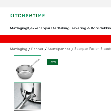
Matlaging
Kjøkkenapparater
Baking
Servering & Borddekki
Matlaging
/
Panner
/
Sautépanner
/
Scanpan Fusion 5 saut
-52%