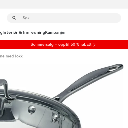
ng
Interiør & Innredning
Kampanjer
S
ommersalg
– opptil 50 % rabatt
ne med lokk