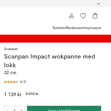
Nyheter
Merkevarer
Inspirasjon
Scanpan
Scanpan Impact wokpanne med
lokk
32 cm
(
4.5
)
2 072 kr
1 139 kr
Legg i handlekurven