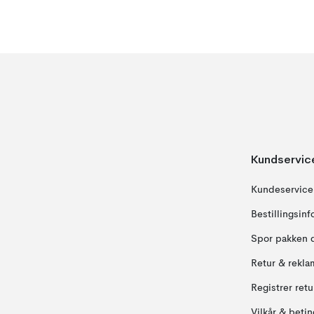
Kundservic
Kundeservice
Bestillingsin
Spor pakken 
Retur & rekla
Registrer ret
Vilkår & betin