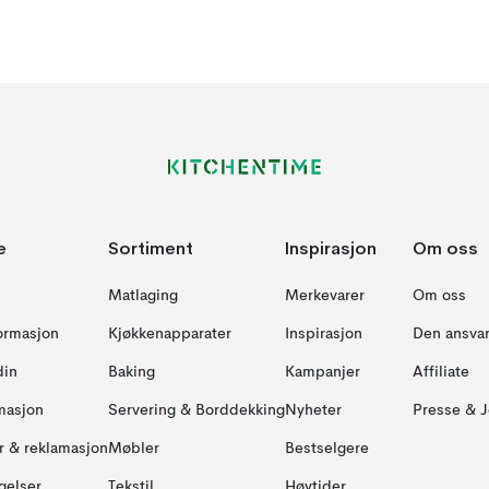
e
Sortiment
Inspirasjon
Om oss
Matlaging
Merkevarer
Om oss
formasjon
Kjøkkenapparater
Inspirasjon
Den ansvar
din
Baking
Kampanjer
Affiliate
masjon
Servering & Borddekking
Nyheter
Presse & J
ur & reklamasjon
Møbler
Bestselgere
gelser
Tekstil
Høytider