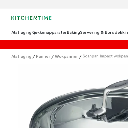
Matlaging
Kjøkkenapparater
Baking
Servering & Borddekki
Matlaging
/
Panner
/
Wokpanner
/
Scanpan Impact wokpan