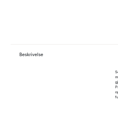
Beskrivelse
S
m
g
P
o
f