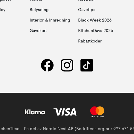
icy
Belysning
Gavetips
Interiør & Innredning
Black Week 2026
Gavekort
KitchenDays 2026
Rabattkoder
tchenTime - En del av Nordic Nest AB (Bedriftens org.nr.: 997 671 5