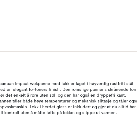
canpan Impact wokpanne med lokk er laget i høyverdig rustfritt stål
ed en elegant to-toners finish. Den romslige pannens skrånende for
jør det enkelt å røre uten søl, og den har også en dryppefri kant.
annen tåler både høye temperaturer og mekanisk slitasje og tåler ogs
ppvaskmaskin. Lokk i herdet glass er inkludert og gjør at du alltid har
ull kontroll uten å måtte løfte på lokket og slippe ut varmen.