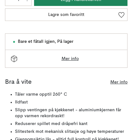
Lagre som favoritt
Bare et fåtall igjen
,
På lager
Mer info
Bra å vite
Mer info
Tåler varme opptil 260° C
Ildfast
Slipp ventingen på kjøkkenet - aluminiumkjernen får
opp varmen rekordraskt!
Reduserer spillet med dråpefri kant
Slitesterk mot mekanisk slitasje og høye temperaturer
Gjennomsiktig lås - alltid full kontroll på kjøkkenet!