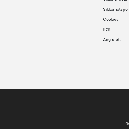
Sikkerhetspol
Cookies
B2B
Angrerett
Ki