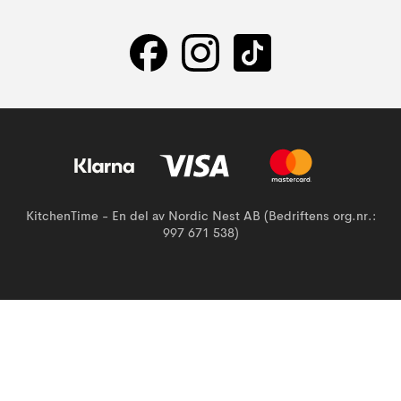
KitchenTime - En del av Nordic Nest AB (Bedriftens org.nr.:
997 671 538)