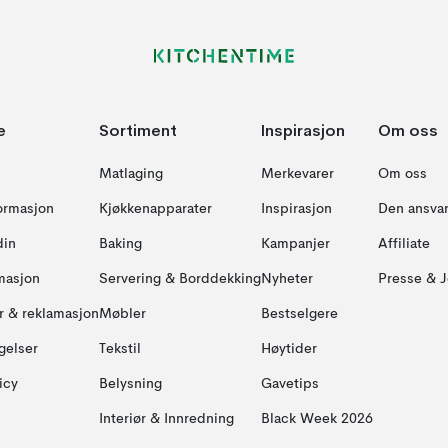
e
Sortiment
Inspirasjon
Om oss
Matlaging
Merkevarer
Om oss
formasjon
Kjøkkenapparater
Inspirasjon
Den ansvar
din
Baking
Kampanjer
Affiliate
masjon
Servering & Borddekking
Nyheter
Presse & J
ur & reklamasjon
Møbler
Bestselgere
gelser
Tekstil
Høytider
icy
Belysning
Gavetips
Interiør & Innredning
Black Week 2026