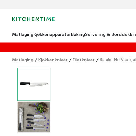
Matlaging
Kjøkkenapparater
Baking
Servering & Borddekki
Matlaging
/
Kjøkkenkniver
/
Filetkniver
/
Satake No Vac kjøt