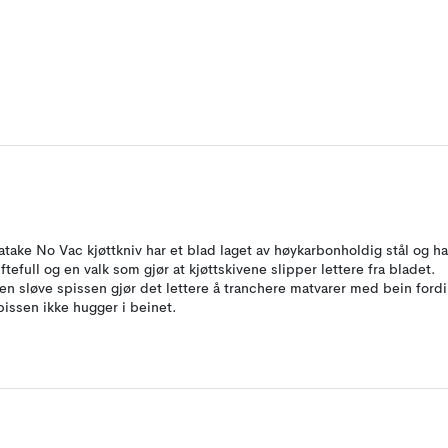
atake No Vac kjøttkniv har et blad laget av høykarbonholdig stål og ha
uftefull og en valk som gjør at kjøttskivene slipper lettere fra bladet.
en sløve spissen gjør det lettere å tranchere matvarer med bein fordi
pissen ikke hugger i beinet.