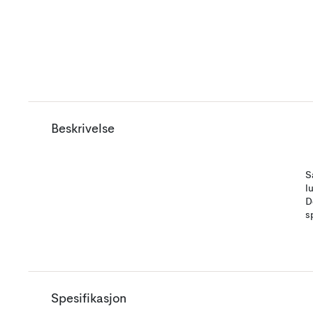
Beskrivelse
S
l
D
s
Spesifikasjon