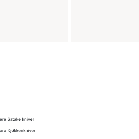
lere Satake kniver
lere Kjøkkenkniver