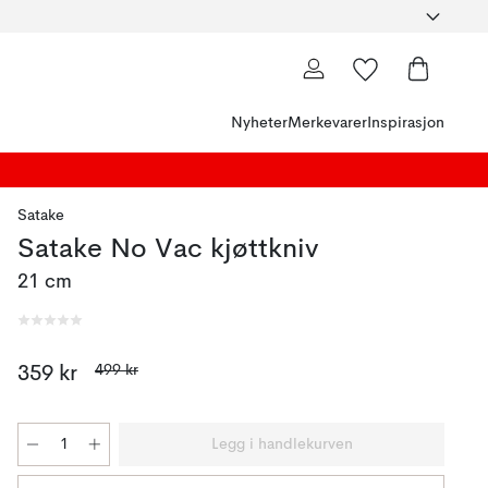
Nyheter
Merkevarer
Inspirasjon
Satake
Satake No Vac kjøttkniv
21 cm
499 kr
359 kr
Legg i handlekurven