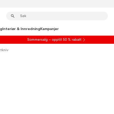
ng
Interiør & Innredning
Kampanjer
S
ommersalg
– opptil 50 % rabatt
tkniv