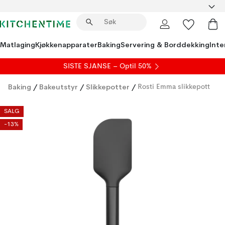
Matlaging
Kjøkkenapparater
Baking
Servering & Borddekking
Inte
SISTE SJANSE – Optil 50%
Baking
/
Bakeutstyr
/
Slikkepotter
/
Rosti Emma slikkepott
SALG
-13%