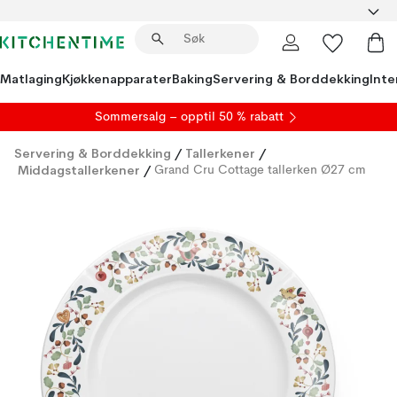
Matlaging
Kjøkkenapparater
Baking
Servering & Borddekking
Inte
S
ommersalg
– opptil 50 % rabatt
Servering & Borddekking
/
Tallerkener
/
Middagstallerkener
/
Grand Cru Cottage tallerken Ø27 cm