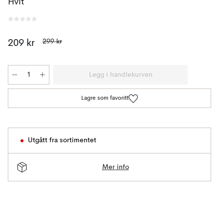
Hvit
299 kr
209 kr
Legg i handlekurven
Lagre som favoritt
Utgått fra sortimentet
Mer info