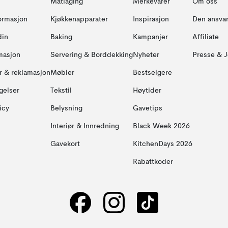
Matlaging
Merkevarer
Om oss
formasjon
Kjøkkenapparater
Inspirasjon
Den ansvar
din
Baking
Kampanjer
Affiliate
masjon
Servering & Borddekking
Nyheter
Presse & J
ur & reklamasjon
Møbler
Bestselgere
gelser
Tekstil
Høytider
icy
Belysning
Gavetips
Interiør & Innredning
Black Week 2026
Gavekort
KitchenDays 2026
Rabattkoder