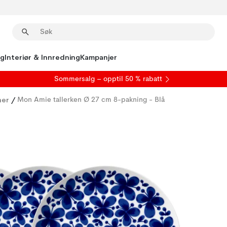
ng
Interiør & Innredning
Kampanjer
S
ommersalg
– opptil 50 % rabatt
ner
/
Mon Amie tallerken Ø 27 cm 8-pakning - Blå