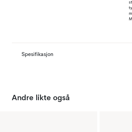
s
t
m
M
Spesifikasjon
Andre likte også