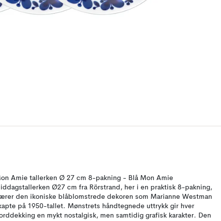
on Amie tallerken Ø 27 cm 8-pakning - Blå Mon Amie
iddagstallerken Ø27 cm fra Rörstrand, her i en praktisk 8-pakning,
ærer den ikoniske blåblomstrede dekoren som Marianne Westman
kapte på 1950-tallet. Mønstrets håndtegnede uttrykk gir hver
orddekking en mykt nostalgisk, men samtidig grafisk karakter. Den