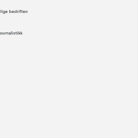
lige bedriften
ournalistikk