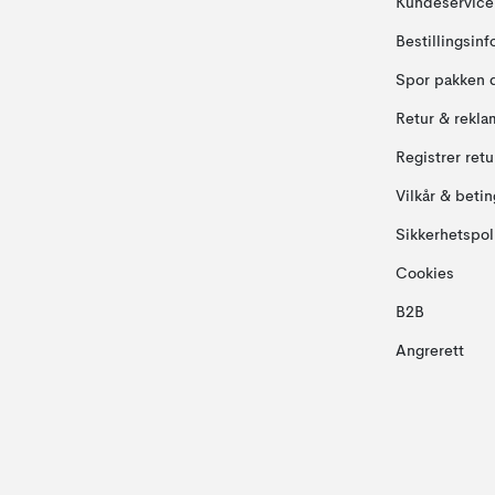
Kundeservice
Bestillingsin
Spor pakken 
Retur & rekla
Registrer ret
Vilkår & betin
Sikkerhetspol
Cookies
B2B
Angrerett