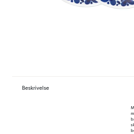
Beskrivelse
M
m
b
s
b