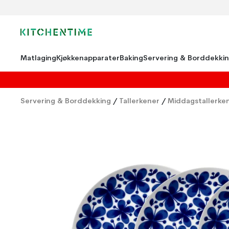
Matlaging
Kjøkkenapparater
Baking
Servering & Borddekki
Servering & Borddekking
/
Tallerkener
/
Middagstallerke