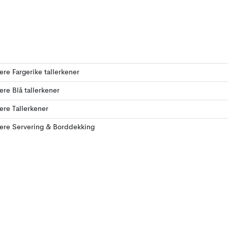
lere Fargerike tallerkener
lere Blå tallerkener
lere Tallerkener
lere Servering & Borddekking