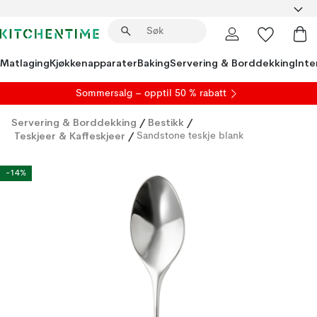
Matlaging
Kjøkkenapparater
Baking
Servering & Borddekking
Inte
S
ommersalg
– opptil 50 % rabatt
Servering & Borddekking
/
Bestikk
/
Teskjeer & Kaffeskjeer
/
Sandstone teskje blank
-14%